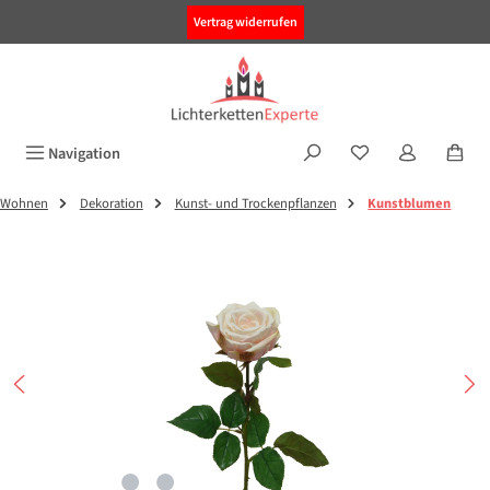
alt springen
Vertrag widerrufen
Navigation
Wohnen
Dekoration
Kunst- und Trockenpflanzen
Kunstblumen
Bildergalerie überspringen