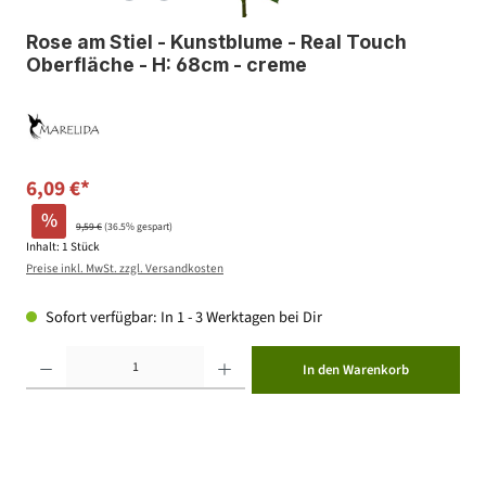
Rose am Stiel - Kunstblume - Real Touch
Oberfläche - H: 68cm - creme
6,09 €*
%
9,59 €
(36.5% gespart)
Inhalt:
1 Stück
Preise inkl. MwSt. zzgl. Versandkosten
Sofort verfügbar: In 1 - 3 Werktagen bei Dir
Produkt Anzahl: Gib den gewünschten Wert ein oder benutze die Schaltflächen um die Anzahl zu erhöhen ode
In den Warenkorb