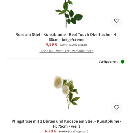
Rose am Stiel - Kunstblume - Real Touch Oberfläche - H:
66cm - beige/creme
Verkaufspreis:
4,59 €
Regulärer Preis:
8,39 €
(45.29% gespart)
Preise inkl. MwSt. zzgl. Versandkosten
Verfügbarkeit:
Pfingstrose mit 2 Blüten und Knospe am Stiel - Kunstblume -
H: 75cm - weiß
Verkaufspreis:
6,79 €
Regulärer Preis:
11,99 €
(43.37% gespart)