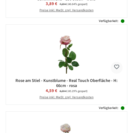
Verkaufspreis:
3,89 €
Regulärer Preis:
7,29 €
(46.64% gespart)
Preise inkl. MwSt. zzgl. Versandkosten
Verfügbarkeit:
Rose am Stiel - Kunstblume - Real Touch Oberfläche - H:
66cm - rosa
Verkaufspreis:
4,59 €
Regulärer Preis:
8,39 €
(45.29% gespart)
Preise inkl. MwSt. zzgl. Versandkosten
Verfügbarkeit: