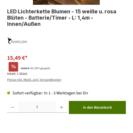
LED Lichterkette Blumen - 15 weiße u. rosa
Blüten - Batterie/Timer - L: 1,4m -
Innen/Außen
15,49 €*
%
26,89 €
(42.39% gespart)
Inhalt:
1 Stück
Preise inkl. MwSt. zzgl. Versandkosten
Sofort verfügbar: In 1 - 3 Werktagen bei Dir
Produkt Anzahl: Gib den gewünschten Wert ein oder benutze die Schaltflächen um die Anzahl zu erhöhen ode
In den Warenkorb