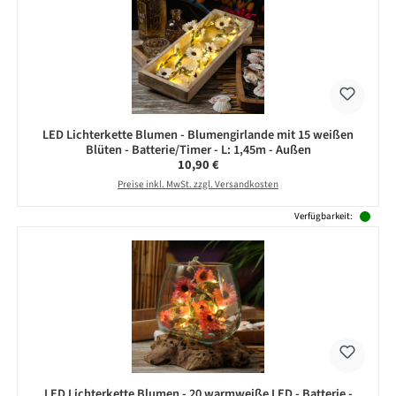
LED Lichterkette Blumen - Blumengirlande mit 15 weißen
Blüten - Batterie/Timer - L: 1,45m - Außen
Regulärer Preis:
10,90 €
Preise inkl. MwSt. zzgl. Versandkosten
Verfügbarkeit:
LED Lichterkette Blumen - 20 warmweiße LED - Batterie -