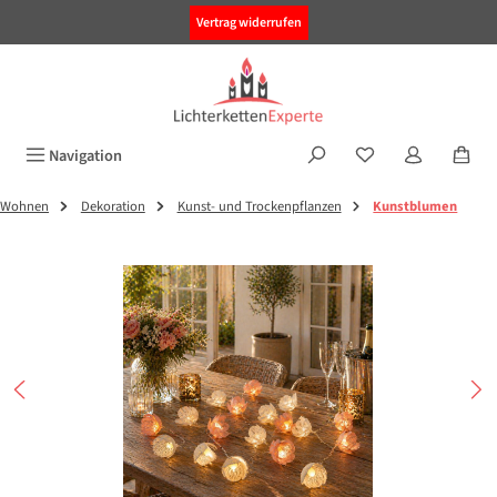
alt springen
Vertrag widerrufen
Navigation
Wohnen
Dekoration
Kunst- und Trockenpflanzen
Kunstblumen
Bildergalerie überspringen