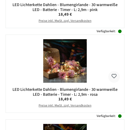
LED Lichterkette Dahlien - Blumengirlande - 30 warmweiße
LED - Batterie - Timer - L: 2,9m - pink
Regulärer Preis:
18,49 €
Preise inkl. MwSt. zzgl. Versandkosten
Verfügbarkeit:
LED Lichterkette Dahlien - Blumengirlande - 30 warmweiße
LED - Batterie - Timer - L: 2,9m - rosa
Regulärer Preis:
18,49 €
Preise inkl. MwSt. zzgl. Versandkosten
Verfügbarkeit: