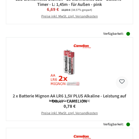
Timer - L: 1,45m - für Außen - pink
Verkaufspreis:
6,69 €
Regulärer Preis:
10,89 €
(38.57% gespart)
Preise inkl. MwSt. zzgl. Versandkosten
Produktgalerie überspringen
Verfügbarkeit:
2 x Batterie Mignon AA LR6 1,5V PLUS Alkaline - Leistung auf
Dauer - CAMELION
Inhalt:
2 Stück
(0,39 € / 1 Stück)
Regulärer Preis:
0,78 €
Preise inkl. MwSt. zzgl. Versandkosten
Verfügbarkeit: