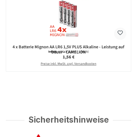
4 x Batterie Mignon AA LR6 1,5V PLUS Alkaline - Leistung auf
Dauer - CAMELION
Inhalt:
4 Stück
(0,39 € / 1 Stück)
Regulärer Preis:
1,56 €
Preise inkl. MwSt. zzgl. Versandkosten
Sicherheitshinweise