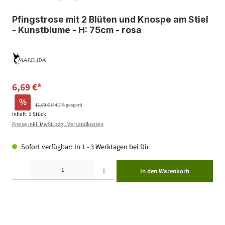
Pfingstrose mit 2 Blüten und Knospe am Stiel
- Kunstblume - H: 75cm - rosa
6,69 €*
%
11,99 €
(44.2% gespart)
Inhalt:
1 Stück
Preise inkl. MwSt. zzgl. Versandkosten
Sofort verfügbar: In 1 - 3 Werktagen bei Dir
Produkt Anzahl: Gib den gewünschten Wert ein oder benutze die Schaltflächen um die Anzahl zu erhöhen ode
In den Warenkorb