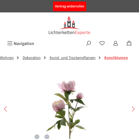
alt springen
Vertrag widerrufen
Navigation
Wohnen
Dekoration
Kunst- und Trockenpflanzen
Kunstblumen
Bildergalerie überspringen