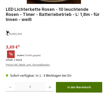
LED Lichterkette Rosen - 10 leuchtende
Rosen - Timer - Batteriebetrieb - L: 1,8m - für
Innen - weiß
3,69 €*
%
17,99 €
(79.49% gespart)
Inhalt:
1 Stück
Preise inkl. MwSt. zzgl. Versandkosten
Sofort verfügbar: In 1 - 3 Werktagen bei Dir
Produkt Anzahl: Gib den gewünschten Wert ein oder benutze die Schaltflächen um die Anzahl zu erhöhen ode
In den Warenkorb