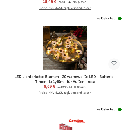
Verkaufspreis:
15,49 €
Regulärer Preis:
26,89 €
(42.39% gespart)
Preise inkl. MwSt. zzgl. Versandkosten
Verfügbarkeit:
LED Lichterkette Blumen - 20 warmweiße LED - Batterie -
Timer - L: 1,45m - für Außen - rosa
Verkaufspreis:
6,69 €
Regulärer Preis:
10,89 €
(38.57% gespart)
Preise inkl. MwSt. zzgl. Versandkosten
Produktgalerie überspringen
Verfügbarkeit: