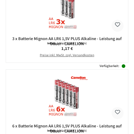
3 x Batterie Mignon AA LR6 1,5V PLUS Alkaline - Leistung auf
Dauer - CAMELION
Inhalt:
3 Stück
(0,39 € / 1 Stück)
Regulärer Preis:
1,17 €
Preise inkl. MwSt. zzgl. Versandkosten
Verfügbarkeit:
6 x Batterie Mignon AA LR6 1,5V PLUS Alkaline - Leistung auf
Dauer - CAMELION
Inhalt:
6 Stück
(0,38 € / 1 Stück)