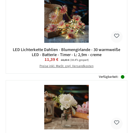
LED Lichterkette Dahlien - Blumengirlande - 30 warmweiße
LED - Batterie - Timer - L: 2,9m - creme
Verkaufspreis:
11,39 €
Regulärer Preis:
18,49 €
(38.4% gespart)
Preise inkl. MwSt. zzgl. Versandkosten
Verfügbarkeit: