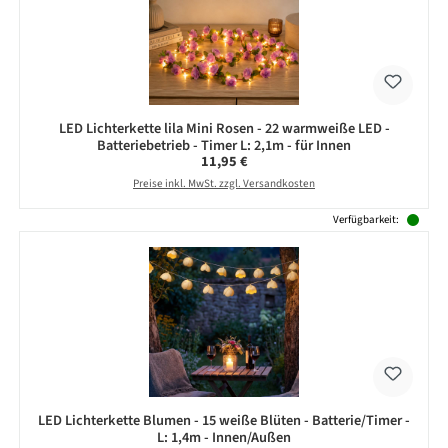
LED Lichterkette lila Mini Rosen - 22 warmweiße LED -
Batteriebetrieb - Timer L: 2,1m - für Innen
Regulärer Preis:
11,95 €
Preise inkl. MwSt. zzgl. Versandkosten
Verfügbarkeit:
LED Lichterkette Blumen - 15 weiße Blüten - Batterie/Timer -
L: 1,4m - Innen/Außen