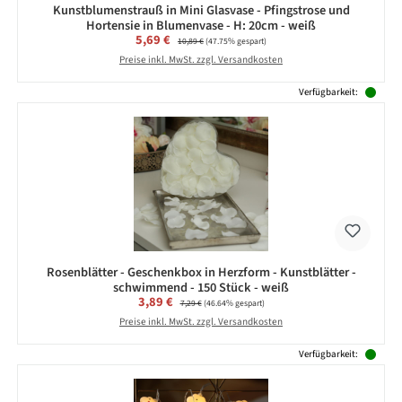
Kunstblumenstrauß in Mini Glasvase - Pfingstrose und
Hortensie in Blumenvase - H: 20cm - weiß
Verkaufspreis:
5,69 €
Regulärer Preis:
10,89 €
(47.75% gespart)
Preise inkl. MwSt. zzgl. Versandkosten
Verfügbarkeit:
Rosenblätter - Geschenkbox in Herzform - Kunstblätter -
schwimmend - 150 Stück - weiß
Verkaufspreis:
3,89 €
Regulärer Preis:
7,29 €
(46.64% gespart)
Preise inkl. MwSt. zzgl. Versandkosten
Verfügbarkeit: