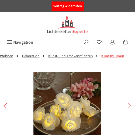
alt springen
Vertrag widerrufen
Navigation
Wohnen
Dekoration
Kunst- und Trockenpflanzen
Kunstblumen
Bildergalerie überspringen