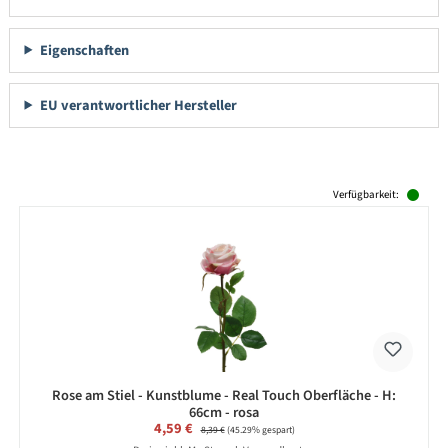
Eigenschaften
EU verantwortlicher Hersteller
Produktgalerie überspringen
Verfügbarkeit:
Rose am Stiel - Kunstblume - Real Touch Oberfläche - H:
66cm - rosa
Verkaufspreis:
4,59 €
Regulärer Preis:
8,39 €
(45.29% gespart)