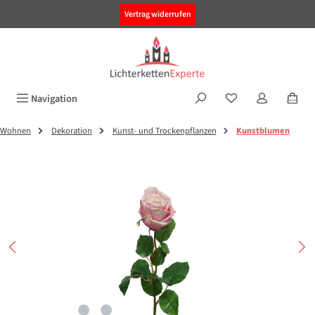
alt springen
Vertrag widerrufen
Navigation
Wohnen
Dekoration
Kunst- und Trockenpflanzen
Kunstblumen
Bildergalerie überspringen