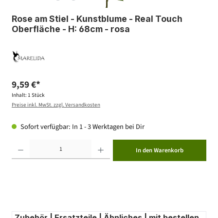
Rose am Stiel - Kunstblume - Real Touch
Oberfläche - H: 68cm - rosa
9,59 €*
Inhalt:
1 Stück
Preise inkl. MwSt. zzgl. Versandkosten
Sofort verfügbar: In 1 - 3 Werktagen bei Dir
Produkt Anzahl: Gib den gewünschten Wert ein oder benutze die Schaltflächen um die Anzahl zu erhöhen ode
In den Warenkorb
Zubehör | Ersatzteile | Ähnliches | mit bestellen