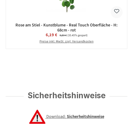
Rose am Stiel - Kunstblume - Real Touch Oberfläche - H:
68cm - rot
Verkaufspreis:
6,19 €
Regulärer Preis:
9,59 €
(35.45% gespart)
Preise inkl. MwSt. zzgl. Versandkosten
Sicherheitshinweise
Download:
Sicherheitshinweise