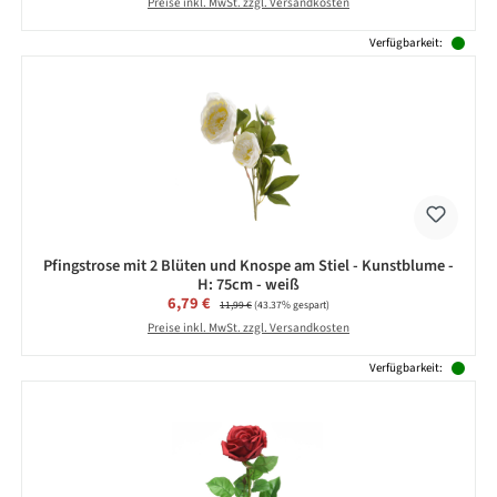
Preise inkl. MwSt. zzgl. Versandkosten
Verfügbarkeit:
Pfingstrose mit 2 Blüten und Knospe am Stiel - Kunstblume -
H: 75cm - weiß
Verkaufspreis:
6,79 €
Regulärer Preis:
11,99 €
(43.37% gespart)
Preise inkl. MwSt. zzgl. Versandkosten
Verfügbarkeit: