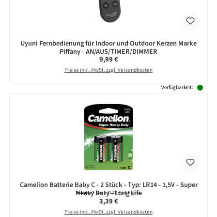
Uyuni Fernbedienung für Indoor und Outdoor Kerzen Marke
Piffany - AN/AUS/TIMER/DIMMER
Regulärer Preis:
9,99 €
Preise inkl. MwSt. zzgl. Versandkosten
Verfügbarkeit:
Camelion Batterie Baby C - 2 Stück - Typ: LR14 - 1,5V - Super
Heavy Duty - Long Life
Inhalt:
2 Stück
(1,70 € / 1 Stück)
Regulärer Preis:
3,39 €
Preise inkl. MwSt. zzgl. Versandkosten