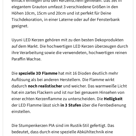
einfach einlegen und den Kerzenschein genießen. Das Set in
elegantem Grauton umfasst 3 verschiedene Größen in den
Höhen 10cm, 15cm und 20cm und ist perfekt für Deine
Tischdekoration, in einer Laterne oder auf der Fensterbank
geeignet.
Uyuni LED Kerzen gehören mit zu den besten Dekoprodukten
auf dem Markt. Die hochwertigen LED Kerzen überzeugen durch
ihre Verarbeitung sowie die verwendeten, hochwertigen reinen
Paraffin Wachse.
Die
spezielle 3D Flamme
hat mit 16 Dioden deutlich mehr
Auflösung als bei anderen Herstellern. Die Flamme wirkt
dadurch
noch realistischer
und weicher. Das warmweiße Licht
hat ein zartes Flackern und ist nur bei genauem Hinsehen von
einer echten Kerzenflamme zu unterscheiden. Die
Helligkeit
der LED Flamme lässt sich
in 3 Stufen
über die Fernbedienung
einstellen.
Die Stumpenkerzen PIA sind im Rustik-Stil gefertigt. Das
bedeutet, dass durch eine spezielle Abkühltechnik eine