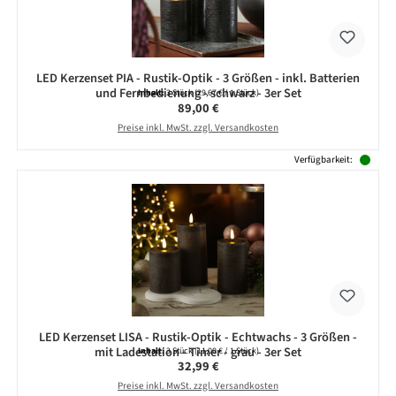
LED Kerzenset PIA - Rustik-Optik - 3 Größen - inkl. Batterien
und Fernbedienung - schwarz - 3er Set
Inhalt:
3 Stück
(29,67 € / 1 Stück)
Regulärer Preis:
89,00 €
Preise inkl. MwSt. zzgl. Versandkosten
Verfügbarkeit:
LED Kerzenset LISA - Rustik-Optik - Echtwachs - 3 Größen -
mit Ladestation - Timer - grau - 3er Set
Inhalt:
3 Stück
(11,00 € / 1 Stück)
Regulärer Preis:
32,99 €
Preise inkl. MwSt. zzgl. Versandkosten