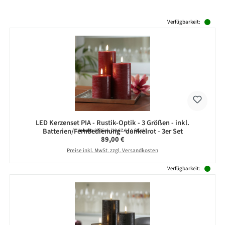
Produktgalerie überspringen
Verfügbarkeit:
LED Kerzenset PIA - Rustik-Optik - 3 Größen - inkl.
Batterien/Fernbedienung - dunkelrot - 3er Set
Inhalt:
3 Stück
(29,67 € / 1 Stück)
Regulärer Preis:
89,00 €
Preise inkl. MwSt. zzgl. Versandkosten
Verfügbarkeit: