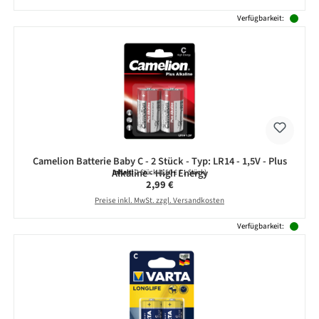
Verfügbarkeit:
Camelion Batterie Baby C - 2 Stück - Typ: LR14 - 1,5V - Plus
Alkaline - High Energy
Inhalt:
2 Stück
(1,50 € / 1 Stück)
Regulärer Preis:
2,99 €
Preise inkl. MwSt. zzgl. Versandkosten
Verfügbarkeit: