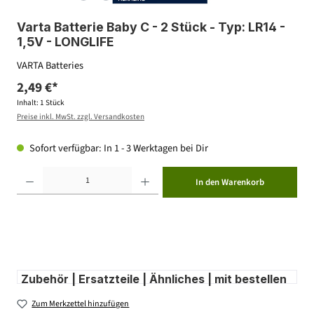
Varta Batterie Baby C - 2 Stück - Typ: LR14 -
1,5V - LONGLIFE
VARTA Batteries
2,49 €*
Inhalt:
1 Stück
Preise inkl. MwSt. zzgl. Versandkosten
Sofort verfügbar: In 1 - 3 Werktagen bei Dir
Produkt Anzahl: Gib den gewünschten Wert ein oder benutze die Schaltflächen um die Anzahl zu erhöhen ode
In den Warenkorb
Zubehör | Ersatzteile | Ähnliches | mit bestellen
Zum Merkzettel hinzufügen