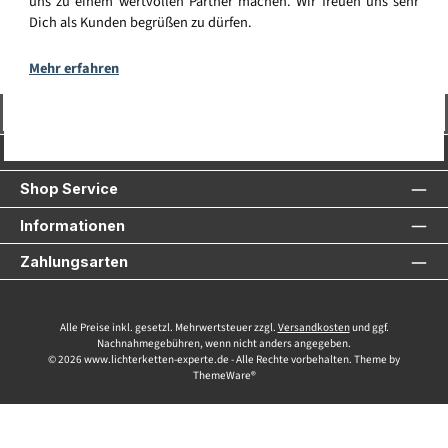
uns zu einem wertvollen Partner machen. Wir freuen uns sehr
Dich als Kunden begrüßen zu dürfen.
Mehr erfahren
Vertrag widerrufen
Service-Hotline
Shop Service
Informationen
Zahlungsarten
Alle Preise inkl. gesetzl. Mehrwertsteuer zzgl.
Versandkosten
und ggf.
Nachnahmegebühren, wenn nicht anders angegeben.
© 2026 www.lichterketten-experte.de - Alle Rechte vorbehalten. Theme by
ThemeWare®