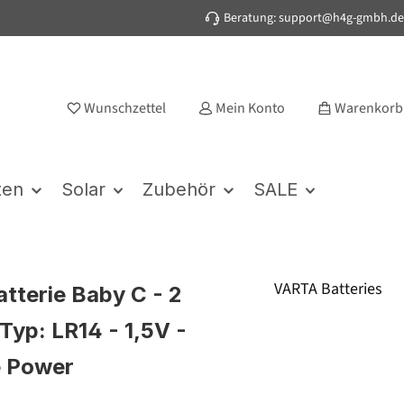
Beratung: support@h4g-gmbh.de
Wunschzettel
Mein Konto
Warenkorb
ten
Solar
Zubehör
SALE
VARTA Batteries
atterie Baby C - 2
Typ: LR14 - 1,5V -
e Power