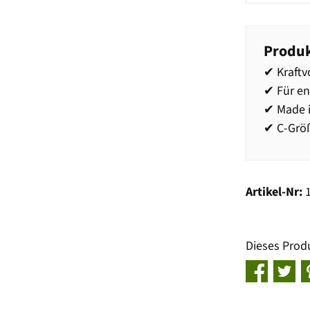
Produk
✔ Kraftv
✔ Für en
✔ Made 
✔ C-Größ
Artikel-Nr:
Dieses Prod