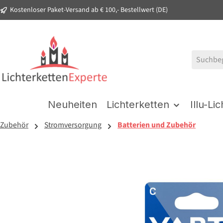
Kostenloser Paket-Versand ab € 100,- Bestellwert (DE)
springen
Zur Hauptnavigation springen
Neuheiten
Lichterketten
Illu-Li
Zubehör
Stromversorgung
Batterien und Zubehör
Bildergalerie überspringen