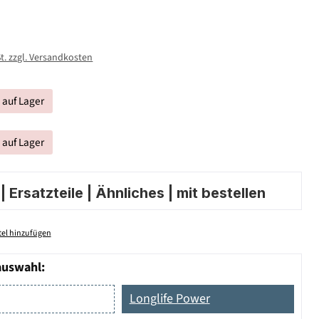
St. zzgl. Versandkosten
t auf Lager
t auf Lager
 Ersatzteile | Ähnliches | mit bestellen
el hinzufügen
auswahl:
Longlife Power