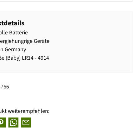
tdetails
olle Batterie
ergiehungrige Geräte
in Germany
e (Baby) LR14 - 4914
1766
ukt weiterempfehlen: