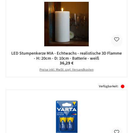
LED Stumpenkerze MIA - Echtwachs - realistische 3D Flamme
- H: 20cm - D: 10cm - Batterie - weiß
Regulärer Preis:
36,29 €
Preise inkl. MwSt. zzgl. Versandkosten
Produktgalerie überspringen
Verfügbarkeit: