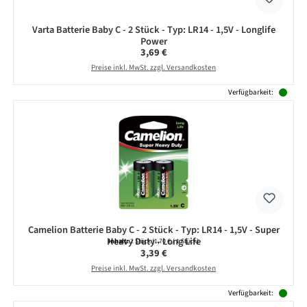
Varta Batterie Baby C - 2 Stück - Typ: LR14 - 1,5V - Longlife
Power
Regulärer Preis:
3,69 €
Preise inkl. MwSt. zzgl. Versandkosten
Verfügbarkeit:
Camelion Batterie Baby C - 2 Stück - Typ: LR14 - 1,5V - Super
Heavy Duty - Long Life
Inhalt:
2 Stück
(1,70 € / 1 Stück)
Regulärer Preis:
3,39 €
Preise inkl. MwSt. zzgl. Versandkosten
Verfügbarkeit: