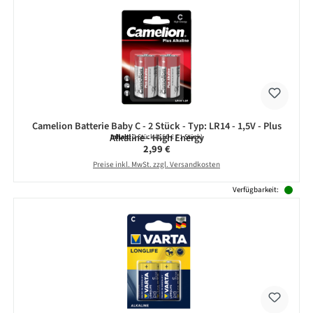
Camelion Batterie Baby C - 2 Stück - Typ: LR14 - 1,5V - Plus
Alkaline - High Energy
Inhalt:
2 Stück
(1,50 € / 1 Stück)
Regulärer Preis:
2,99 €
Preise inkl. MwSt. zzgl. Versandkosten
Verfügbarkeit: