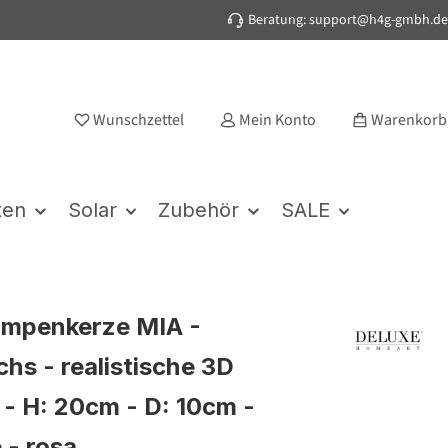
Beratung: support@h4g-gmbh.de
Wunschzettel
Mein Konto
Warenkorb
ten
Solar
Zubehör
SALE
umpenkerze MIA -
hs - realistische 3D
- H: 20cm - D: 10cm -
 - rosa