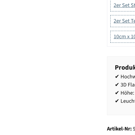
2er Set 
2er Set T
10cm x 
Produk
✔ Hochw
✔ 3D Fl
✔ Höhe:
✔ Leucht
Artikel-Nr: