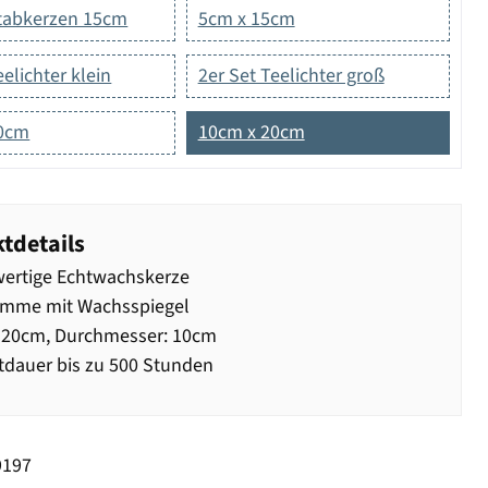
Stabkerzen 15cm
5cm x 15cm
eelichter klein
2er Set Teelichter groß
10cm
10cm x 20cm
tdetails
ertige Echtwachskerze
amme mit Wachsspiegel
 20cm, Durchmesser: 10cm
dauer bis zu 500 Stunden
9197