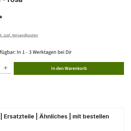
*
St. zzgl. Versandkosten
fügbar: In 1 - 3 Werktagen bei Dir
ib den gewünschten Wert ein oder benutze die Schaltflächen um die Anzahl zu erhöhen od
In den Warenkorb
 Ersatzteile | Ähnliches | mit bestellen