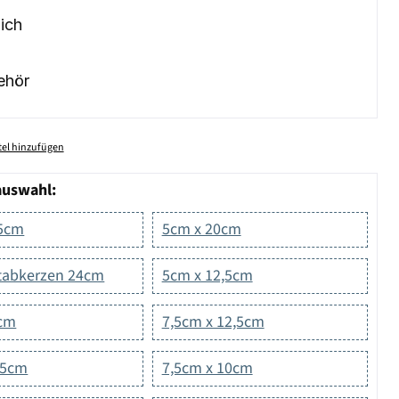
ich
ehör
el hinzufügen
auswahl:
15cm
5cm x 20cm
Stabkerzen 24cm
5cm x 12,5cm
0cm
7,5cm x 12,5cm
15cm
7,5cm x 10cm