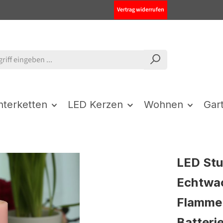
Vertrag widerrufen
chterketten
LED Kerzen
Wohnen
Gar
LED St
Echtwac
Flamme 
Batterie