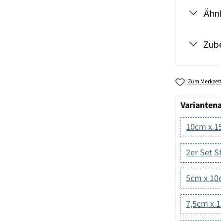
Ähnl
Zub
Zum Merkzett
Varianten
10cm x 
2er Set 
5cm x 1
7,5cm x 