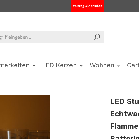
Vertrag widerrufen
chterketten
LED Kerzen
Wohnen
Gar
LED St
Echtwac
Flamme 
Batteri