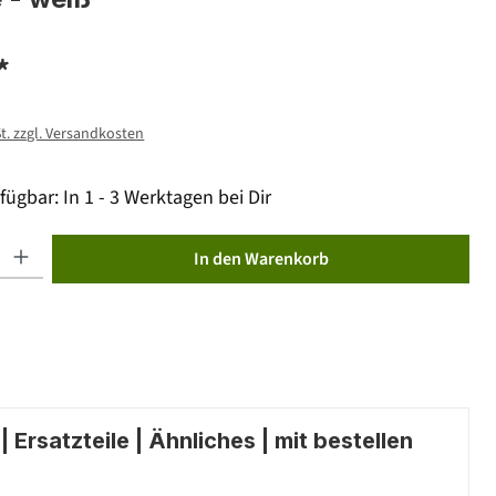
*
St. zzgl. Versandkosten
fügbar: In 1 - 3 Werktagen bei Dir
ib den gewünschten Wert ein oder benutze die Schaltflächen um die Anzahl zu erhöhen od
In den Warenkorb
 Ersatzteile | Ähnliches | mit bestellen