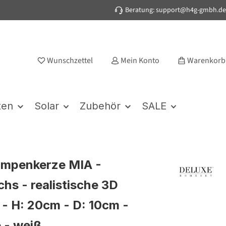
Beratung: support@h4g-gmbh.de
Wunschzettel
Mein Konto
Warenkorb
ten
Solar
Zubehör
SALE
umpenkerze MIA -
hs - realistische 3D
- H: 20cm - D: 10cm -
e - weiß