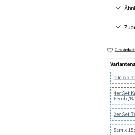
Ähnl
Zub
Zum Merkzett
Varianten
10cm x 
4er Set K
Fernb./Ba
2er Set T
5cm x 1