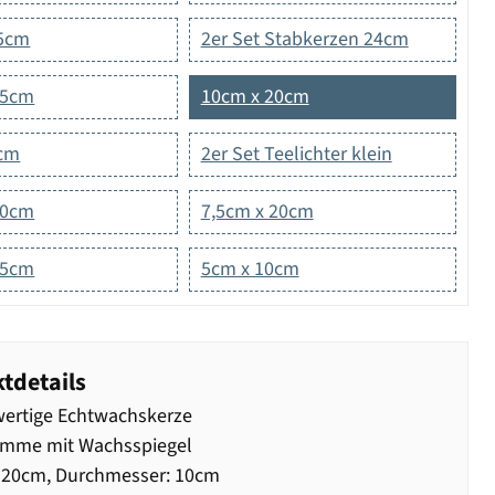
15cm
2er Set Stabkerzen 24cm
15cm
10cm x 20cm
0cm
2er Set Teelichter klein
10cm
7,5cm x 20cm
,5cm
5cm x 10cm
tdetails
ertige Echtwachskerze
amme mit Wachsspiegel
 20cm, Durchmesser: 10cm