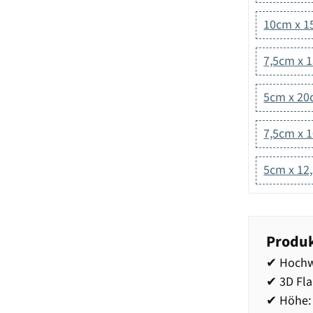
10cm x 
7,5cm x 
5cm x 2
7,5cm x 
5cm x 12
Produk
✔ Hochw
✔ 3D Fl
✔ Höhe: