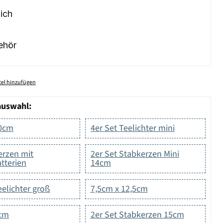
ich
ehör
el hinzufügen
auswahl:
10cm
4er Set Teelichter mini
erzen mit
2er Set Stabkerzen Mini
tterien
14cm
eelichter groß
7,5cm x 12,5cm
5cm
2er Set Stabkerzen 15cm