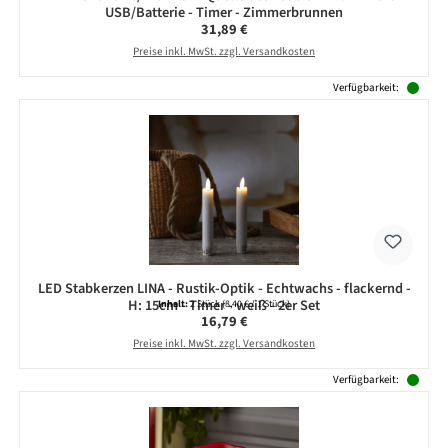
USB/Batterie - Timer - Zimmerbrunnen
Regulärer Preis:
31,89 €
Preise inkl. MwSt. zzgl. Versandkosten
Verfügbarkeit:
LED Stabkerzen LINA - Rustik-Optik - Echtwachs - flackernd -
H: 15cm - Timer - weiß - 2er Set
Inhalt:
2 Stück
(8,40 € / 1 Stück)
Regulärer Preis:
16,79 €
Preise inkl. MwSt. zzgl. Versandkosten
Verfügbarkeit: