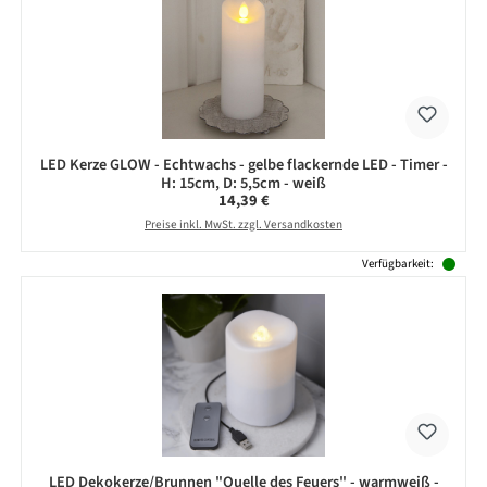
LED Kerze GLOW - Echtwachs - gelbe flackernde LED - Timer -
H: 15cm, D: 5,5cm - weiß
Regulärer Preis:
14,39 €
Preise inkl. MwSt. zzgl. Versandkosten
Verfügbarkeit:
LED Dekokerze/Brunnen "Quelle des Feuers" - warmweiß -