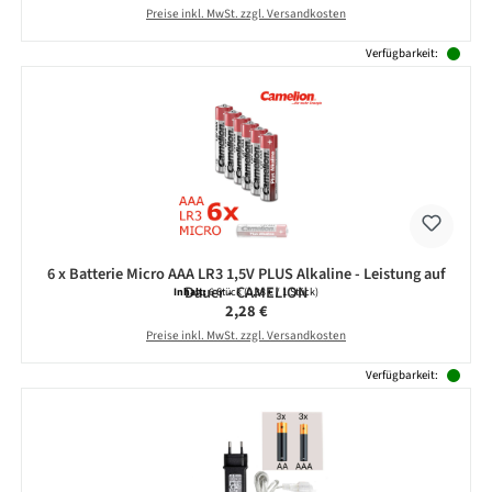
Preise inkl. MwSt. zzgl. Versandkosten
Verfügbarkeit:
6 x Batterie Micro AAA LR3 1,5V PLUS Alkaline - Leistung auf
Dauer - CAMELION
Inhalt:
6 Stück
(0,38 € / 1 Stück)
Regulärer Preis:
2,28 €
Preise inkl. MwSt. zzgl. Versandkosten
Verfügbarkeit: