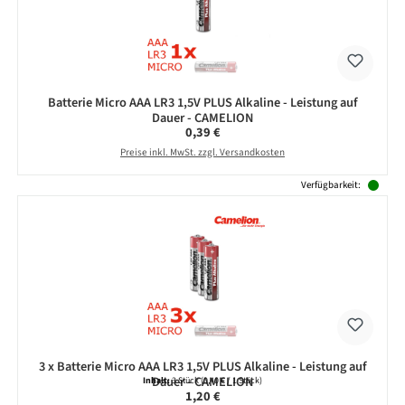
Batterie Micro AAA LR3 1,5V PLUS Alkaline - Leistung auf
Dauer - CAMELION
Regulärer Preis:
0,39 €
Preise inkl. MwSt. zzgl. Versandkosten
Verfügbarkeit:
3 x Batterie Micro AAA LR3 1,5V PLUS Alkaline - Leistung auf
Dauer - CAMELION
Inhalt:
3 Stück
(0,40 € / 1 Stück)
Regulärer Preis:
1,20 €