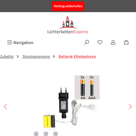
alt springen
Vertrag widerrufen
Navigation
Zubehör
Stromversorgung
Batterie Eliminatoren
Bildergalerie überspringen