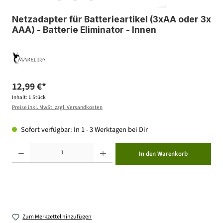
Netzadapter für Batterieartikel (3xAA oder 3x
AAA) - Batterie Eliminator - Innen
12,99 €*
Inhalt:
1 Stück
Preise inkl. MwSt. zzgl. Versandkosten
Sofort verfügbar: In 1 - 3 Werktagen bei Dir
Produkt Anzahl: Gib den gewünschten Wert ein oder benutze die Schaltflächen um die Anzahl zu erhöhen ode
In den Warenkorb
Zum Merkzettel hinzufügen