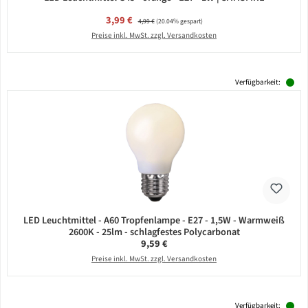
Verkaufspreis:
3,99 €
Regulärer Preis:
4,99 €
(20.04% gespart)
Preise inkl. MwSt. zzgl. Versandkosten
Verfügbarkeit:
LED Leuchtmittel - A60 Tropfenlampe - E27 - 1,5W - Warmweiß
2600K - 25lm - schlagfestes Polycarbonat
Regulärer Preis:
9,59 €
Preise inkl. MwSt. zzgl. Versandkosten
Verfügbarkeit: