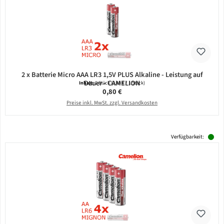
2 x Batterie Micro AAA LR3 1,5V PLUS Alkaline - Leistung auf
Dauer - CAMELION
Inhalt:
2 Stück
(0,40 € / 1 Stück)
Regulärer Preis:
0,80 €
Preise inkl. MwSt. zzgl. Versandkosten
Verfügbarkeit: