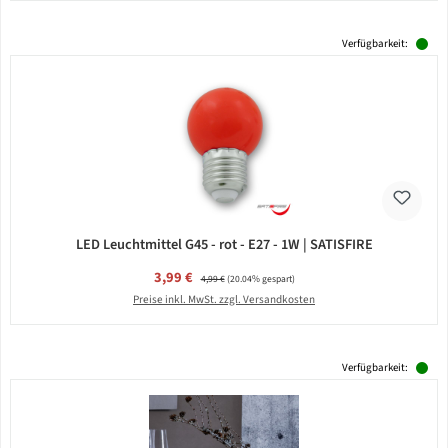
Verfügbarkeit:
LED Leuchtmittel G45 - rot - E27 - 1W | SATISFIRE
Verkaufspreis:
3,99 €
Regulärer Preis:
4,99 €
(20.04% gespart)
Preise inkl. MwSt. zzgl. Versandkosten
Verfügbarkeit: