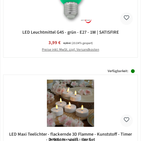
LED Leuchtmittel G45 - grün - E27 - 1W | SATISFIRE
Verkaufspreis:
3,99 €
Regulärer Preis:
4,99 €
(20.04% gespart)
Preise inkl. MwSt. zzgl. Versandkosten
Verfügbarkeit:
LED Maxi Teelichter - flackernde 3D Flamme - Kunststoff - Timer
- D: 5,8cm - weiß - 6er Set
Inhalt:
6 Stück
(3,15 € / 1 Stück)