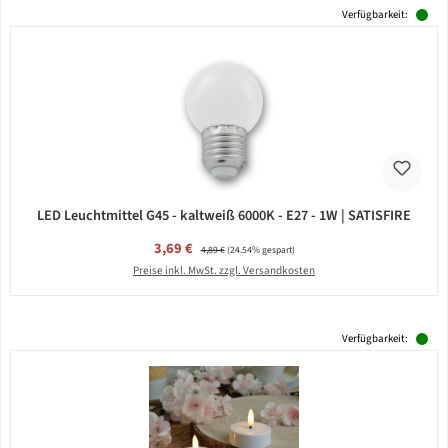
Verfügbarkeit:
LED Leuchtmittel G45 - kaltweiß 6000K - E27 - 1W | SATISFIRE
Verkaufspreis:
3,69 €
Regulärer Preis:
4,89 €
(24.54% gespart)
Preise inkl. MwSt. zzgl. Versandkosten
Verfügbarkeit: