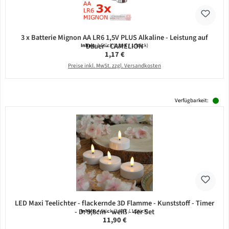
3 x Batterie Mignon AA LR6 1,5V PLUS Alkaline - Leistung auf
Dauer - CAMELION
Inhalt:
3 Stück
(0,39 € / 1 Stück)
Regulärer Preis:
1,17 €
Preise inkl. MwSt. zzgl. Versandkosten
Verfügbarkeit:
LED Maxi Teelichter - flackernde 3D Flamme - Kunststoff - Timer
- D: 5,8cm - weiß - 4er Set
Inhalt:
4 Stück
(2,98 € / 1 Stück)
Regulärer Preis:
11,90 €