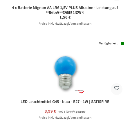
4 x Batterie Mignon AA LR6 1,5V PLUS Alkaline - Leistung auf
Dauer - CAMELION
Inhalt:
4 Stück
(0,39 € / 1 Stück)
Regulärer Preis:
1,56 €
Preise inkl. MwSt. zzgl. Versandkosten
Verfügbarkeit:
LED Leuchtmittel G45 - blau - E27 - 1W | SATISFIRE
Verkaufspreis:
3,99 €
Regulärer Preis:
4,99 €
(20.04% gespart)
Preise inkl. MwSt. zzgl. Versandkosten