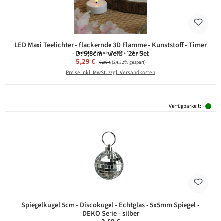
LED Maxi Teelichter - flackernde 3D Flamme - Kunststoff - Timer
- D: 5,8cm - weiß - 2er Set
Inhalt:
2 Stück
(2,65 € / 1 Stück)
Verkaufspreis:
5,29 €
Regulärer Preis:
6,99 €
(24.32% gespart)
Preise inkl. MwSt. zzgl. Versandkosten
Verfügbarkeit:
Spiegelkugel 5cm - Discokugel - Echtglas - 5x5mm Spiegel -
DEKO Serie - silber
Regulärer Preis: