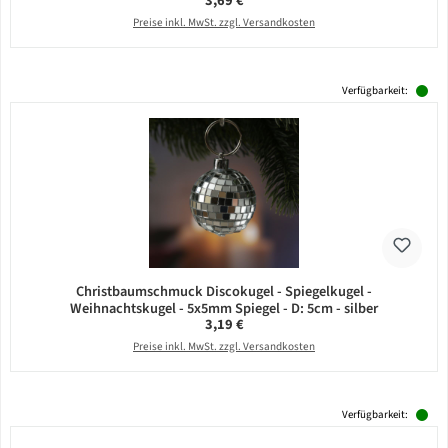
3,69 €
Preise inkl. MwSt. zzgl. Versandkosten
Verfügbarkeit:
Christbaumschmuck Discokugel - Spiegelkugel -
Weihnachtskugel - 5x5mm Spiegel - D: 5cm - silber
Regulärer Preis:
3,19 €
Preise inkl. MwSt. zzgl. Versandkosten
Verfügbarkeit: