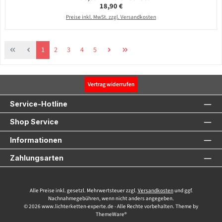
Regulärer Preis:
18,90 €
Preise inkl. MwSt. zzgl. Versandkosten
Seite
Seite
Seite
Seite
Seite
1
2
3
4
5
Vertrag widerrufen
Service-Hotline
Shop Service
Informationen
Zahlungsarten
Alle Preise inkl. gesetzl. Mehrwertsteuer zzgl.
Versandkosten
und ggf.
Nachnahmegebühren, wenn nicht anders angegeben.
© 2026 www.lichterketten-experte.de - Alle Rechte vorbehalten. Theme by
ThemeWare®