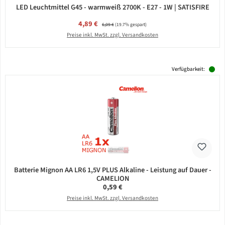
LED Leuchtmittel G45 - warmweiß 2700K - E27 - 1W | SATISFIRE
Verkaufspreis:
4,89 €
Regulärer Preis:
6,09 €
(19.7% gespart)
Preise inkl. MwSt. zzgl. Versandkosten
Verfügbarkeit:
Batterie Mignon AA LR6 1,5V PLUS Alkaline - Leistung auf Dauer -
CAMELION
Regulärer Preis:
0,59 €
Preise inkl. MwSt. zzgl. Versandkosten