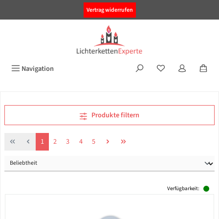
alt springen
Vertrag widerrufen
Navigation
Produkte filtern
Seite
Seite
Seite
Seite
Seite
1
2
3
4
5
Verfügbarkeit: