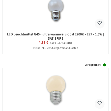
LED Leuchtmittel G45 - ultra warmweiß opal 2200K - E27 - 1,5W |
SATISFIRE
Verkaufspreis:
4,89 €
Regulärer Preis:
6,09 €
(19.7% gespart)
Preise inkl. MwSt. zzgl. Versandkosten
Verfügbarkeit: