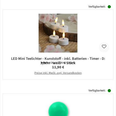
Verfügbarkeit:
LED Mini Teelichter - Kunststoff - inkl. Batterien - Timer - D:
3,8cm - weiß - 4 Stück
Inhalt:
4 Stück
(2,98 € / 1 Stück)
Regulärer Preis:
11,90 €
Preise inkl. MwSt. zzgl. Versandkosten
Verfügbarkeit: