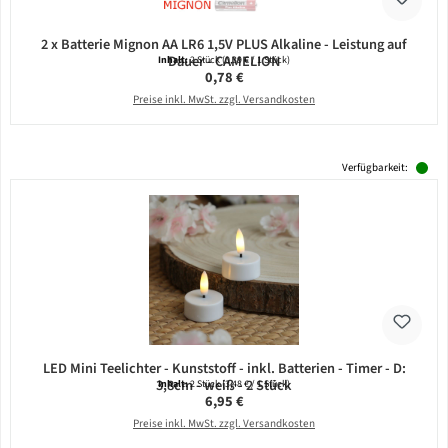
2 x Batterie Mignon AA LR6 1,5V PLUS Alkaline - Leistung auf
Dauer - CAMELION
Inhalt:
2 Stück
(0,39 € / 1 Stück)
Regulärer Preis:
0,78 €
Preise inkl. MwSt. zzgl. Versandkosten
Verfügbarkeit:
LED Mini Teelichter - Kunststoff - inkl. Batterien - Timer - D:
3,8cm - weiß - 2 Stück
Inhalt:
2 Stück
(3,48 € / 1 Stück)
Regulärer Preis:
6,95 €
Preise inkl. MwSt. zzgl. Versandkosten