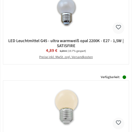
LED Leuchtmittel G45 - ultra warmweiß opal 2200K - E27 - 1,5W |
SATISFIRE
Verkaufspreis:
4,89 €
Regulärer Preis:
6,09 €
(19.7% gespart)
Preise inkl. MwSt. zzgl. Versandkosten
Verfügbarkeit: