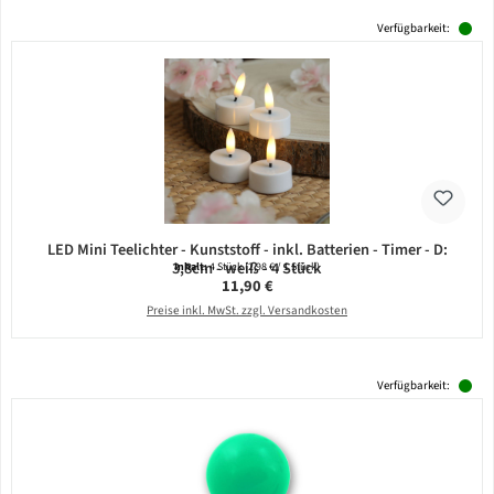
Verfügbarkeit:
LED Mini Teelichter - Kunststoff - inkl. Batterien - Timer - D:
3,8cm - weiß - 4 Stück
Inhalt:
4 Stück
(2,98 € / 1 Stück)
Regulärer Preis:
11,90 €
Preise inkl. MwSt. zzgl. Versandkosten
Verfügbarkeit: