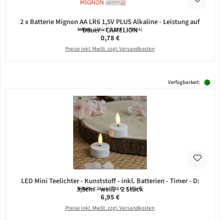
2 x Batterie Mignon AA LR6 1,5V PLUS Alkaline - Leistung auf
Dauer - CAMELION
Inhalt:
2 Stück
(0,39 € / 1 Stück)
Regulärer Preis:
0,78 €
Preise inkl. MwSt. zzgl. Versandkosten
Verfügbarkeit:
LED Mini Teelichter - Kunststoff - inkl. Batterien - Timer - D:
3,8cm - weiß - 2 Stück
Inhalt:
2 Stück
(3,48 € / 1 Stück)
Regulärer Preis:
6,95 €
Preise inkl. MwSt. zzgl. Versandkosten