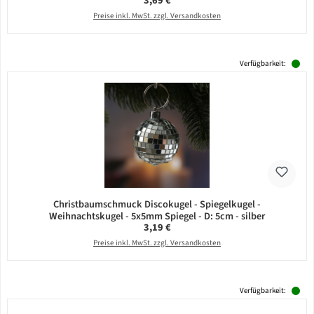
3,69 €
Preise inkl. MwSt. zzgl. Versandkosten
Verfügbarkeit:
Christbaumschmuck Discokugel - Spiegelkugel -
Weihnachtskugel - 5x5mm Spiegel - D: 5cm - silber
Regulärer Preis:
3,19 €
Preise inkl. MwSt. zzgl. Versandkosten
Verfügbarkeit: