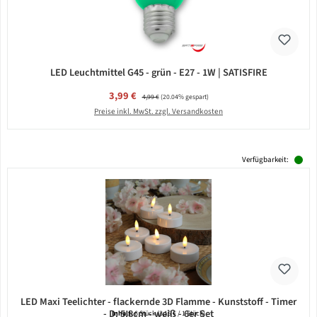
LED Leuchtmittel G45 - grün - E27 - 1W | SATISFIRE
Verkaufspreis:
3,99 €
Regulärer Preis:
4,99 €
(20.04% gespart)
Preise inkl. MwSt. zzgl. Versandkosten
Verfügbarkeit:
LED Maxi Teelichter - flackernde 3D Flamme - Kunststoff - Timer
- D: 5,8cm - weiß - 6er Set
Inhalt:
6 Stück
(3,15 € / 1 Stück)