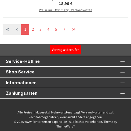
Regulärer Preis:
18,90 €
Preise inkl. MwSt. zzgl. Versandkosten
Seite
Seite
Seite
Seite
Seite
1
2
3
4
5
Vertrag widerrufen
Service-Hotline
Shop Service
Informationen
Zahlungsarten
Alle Preise inkl. gesetzl. Mehrwertsteuer zzgl.
Versandkosten
und ggf.
Nachnahmegebühren, wenn nicht anders angegeben.
© 2026 www.lichterketten-experte.de - Alle Rechte vorbehalten. Theme by
ThemeWare®