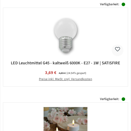
Verfügbarkeit:
LED Leuchtmittel G45 - kaltweiß 6000K - E27 - 1W | SATISFIRE
Verkaufspreis:
3,69 €
Regulärer Preis:
4,89 €
(24.54% gespart)
Preise inkl. MwSt. zzgl. Versandkosten
Verfügbarkeit: