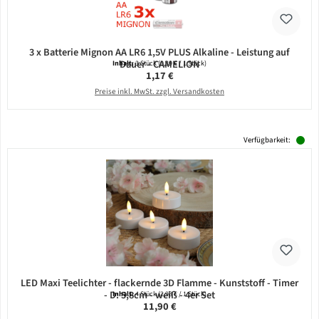
3 x Batterie Mignon AA LR6 1,5V PLUS Alkaline - Leistung auf
Dauer - CAMELION
Inhalt:
3 Stück
(0,39 € / 1 Stück)
Regulärer Preis:
1,17 €
Preise inkl. MwSt. zzgl. Versandkosten
Verfügbarkeit:
LED Maxi Teelichter - flackernde 3D Flamme - Kunststoff - Timer
- D: 5,8cm - weiß - 4er Set
Inhalt:
4 Stück
(2,98 € / 1 Stück)
Regulärer Preis:
11,90 €