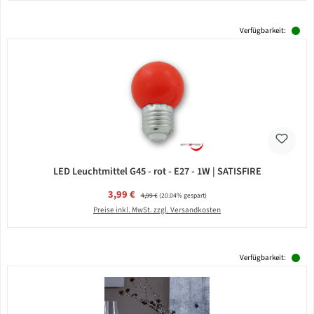
Verfügbarkeit:
LED Leuchtmittel G45 - rot - E27 - 1W | SATISFIRE
Verkaufspreis:
3,99 €
Regulärer Preis:
4,99 €
(20.04% gespart)
Preise inkl. MwSt. zzgl. Versandkosten
Verfügbarkeit: