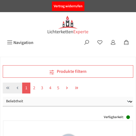
alt springen
Vertrag widerrufen
Navigation
Produkte filtern
Seite
Seite
Seite
Seite
Seite
1
2
3
4
5
Verfügbarkeit: