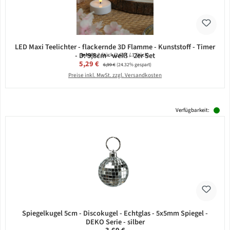
LED Maxi Teelichter - flackernde 3D Flamme - Kunststoff - Timer
- D: 5,8cm - weiß - 2er Set
Inhalt:
2 Stück
(2,65 € / 1 Stück)
Verkaufspreis:
5,29 €
Regulärer Preis:
6,99 €
(24.32% gespart)
Preise inkl. MwSt. zzgl. Versandkosten
Verfügbarkeit:
Spiegelkugel 5cm - Discokugel - Echtglas - 5x5mm Spiegel -
DEKO Serie - silber
Regulärer Preis: