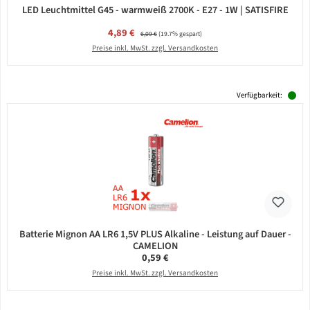
LED Leuchtmittel G45 - warmweiß 2700K - E27 - 1W | SATISFIRE
Verkaufspreis:
4,89 €
Regulärer Preis:
6,09 €
(19.7% gespart)
Preise inkl. MwSt. zzgl. Versandkosten
Verfügbarkeit:
Batterie Mignon AA LR6 1,5V PLUS Alkaline - Leistung auf Dauer -
CAMELION
Regulärer Preis:
0,59 €
Preise inkl. MwSt. zzgl. Versandkosten