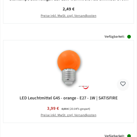
Regulärer Preis:
2,49 €
Preise inkl. MwSt. zzgl. Versandkosten
Verfügbarkeit:
LED Leuchtmittel G45 - orange - E27 - 1W | SATISFIRE
Verkaufspreis:
3,99 €
Regulärer Preis:
4,99 €
(20.04% gespart)
Preise inkl. MwSt. zzgl. Versandkosten
Verfügbarkeit: