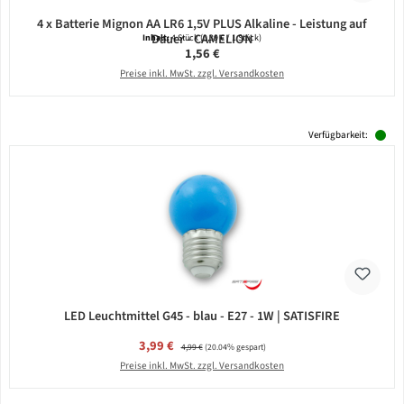
4 x Batterie Mignon AA LR6 1,5V PLUS Alkaline - Leistung auf
Dauer - CAMELION
Inhalt:
4 Stück
(0,39 € / 1 Stück)
Regulärer Preis:
1,56 €
Preise inkl. MwSt. zzgl. Versandkosten
Verfügbarkeit:
LED Leuchtmittel G45 - blau - E27 - 1W | SATISFIRE
Verkaufspreis:
3,99 €
Regulärer Preis:
4,99 €
(20.04% gespart)
Preise inkl. MwSt. zzgl. Versandkosten