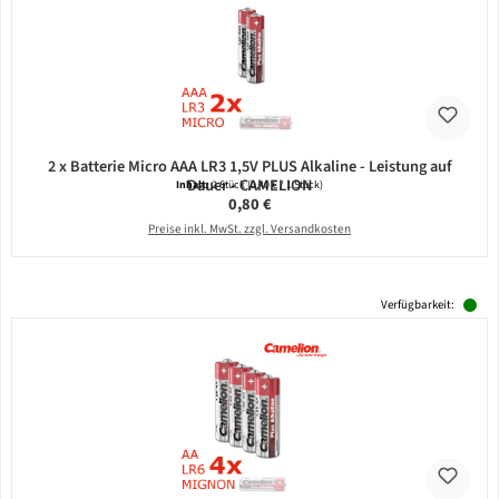
2 x Batterie Micro AAA LR3 1,5V PLUS Alkaline - Leistung auf
Dauer - CAMELION
Inhalt:
2 Stück
(0,40 € / 1 Stück)
Regulärer Preis:
0,80 €
Preise inkl. MwSt. zzgl. Versandkosten
Verfügbarkeit: