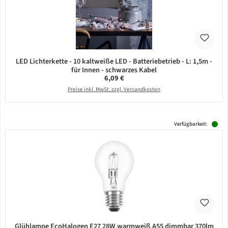
LED Lichterkette - 10 kaltweiße LED - Batteriebetrieb - L: 1,5m -
für Innen - schwarzes Kabel
Regulärer Preis:
6,09 €
Preise inkl. MwSt. zzgl. Versandkosten
Verfügbarkeit:
Glühlampe EcoHalogen E27 28W warmweiß A55 dimmbar 370lm