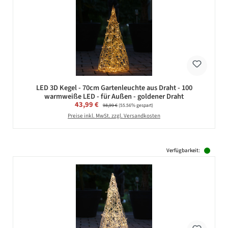
LED 3D Kegel - 70cm Gartenleuchte aus Draht - 100
warmweiße LED - für Außen - goldener Draht
Verkaufspreis:
43,99 €
Regulärer Preis:
98,99 €
(55.56% gespart)
Preise inkl. MwSt. zzgl. Versandkosten
Verfügbarkeit: