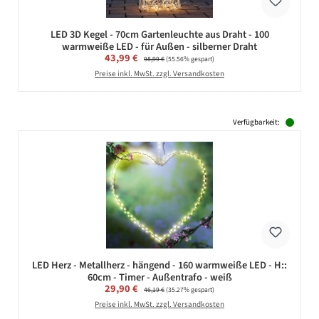
LED 3D Kegel - 70cm Gartenleuchte aus Draht - 100
warmweiße LED - für Außen - silberner Draht
Verkaufspreis:
43,99 €
Regulärer Preis:
98,99 €
(55.56% gespart)
Preise inkl. MwSt. zzgl. Versandkosten
Verfügbarkeit:
LED Herz - Metallherz - hängend - 160 warmweiße LED - H::
60cm - Timer - Außentrafo - weiß
Verkaufspreis:
29,90 €
Regulärer Preis:
46,19 €
(35.27% gespart)
Preise inkl. MwSt. zzgl. Versandkosten