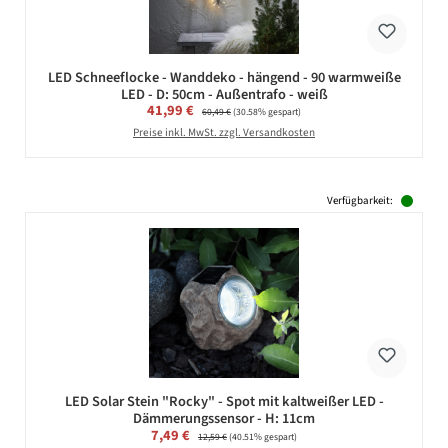
LED Schneeflocke - Wanddeko - hängend - 90 warmweiße
LED - D: 50cm - Außentrafo - weiß
Verkaufspreis:
41,99 €
Regulärer Preis:
60,49 €
(30.58% gespart)
Preise inkl. MwSt. zzgl. Versandkosten
Verfügbarkeit:
LED Solar Stein "Rocky" - Spot mit kaltweißer LED -
Dämmerungssensor - H: 11cm
Verkaufspreis:
7,49 €
Regulärer Preis:
12,59 €
(40.51% gespart)