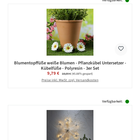
Verfügbarkeit:
Blumentopffüße weiße Blumen - Pflanzkübel Untersetzer -
Kübelfüße - Polyresin - 3er Set
Verkaufspreis:
9,79 €
Regulärer Preis:
18,09 €
(45.88% gespart)
Preise inkl. MwSt. zzgl. Versandkosten
Verfügbarkeit: