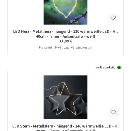
LED Herz - Metallherz - hängend - 130 warmweiße LED - H::
40cm - Timer - Außentrafo - weiß
Regulärer Preis:
31,89 €
Preise inkl. MwSt. zzgl. Versandkosten
Verfügbarkeit:
LED Stern - Metallstern - hängend - 140 warmweiße LED - H: