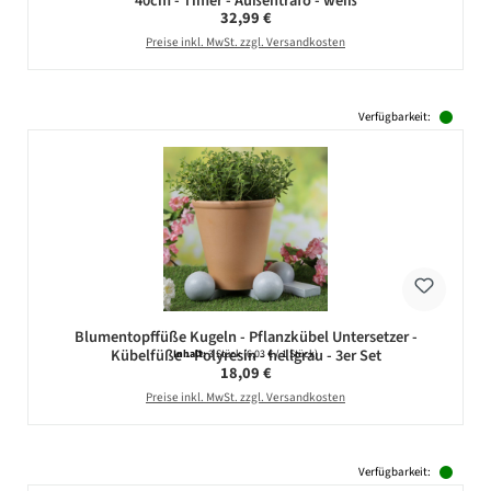
40cm - Timer - Außentrafo - weiß
Regulärer Preis:
32,99 €
Preise inkl. MwSt. zzgl. Versandkosten
Verfügbarkeit:
Blumentopffüße Kugeln - Pflanzkübel Untersetzer -
Kübelfüße - Polyresin - hellgrau - 3er Set
Inhalt:
3 Stück
(6,03 € / 1 Stück)
Regulärer Preis:
18,09 €
Preise inkl. MwSt. zzgl. Versandkosten
Verfügbarkeit: