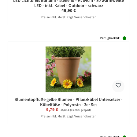
LED Lichtkreis Barlumi - stehend - H: 84cm - 80 warmweiße
LED - inkl. Kabel - Outdoor - schwarz
Regulärer Preis:
49,90 €
Preise inkl. MwSt. zzgl. Versandkosten
Verfügbarkeit:
Blumentopffüße gelbe Blumen - Pflanzkübel Untersetzer -
Kübelfüße - Polyresin - 3er Set
Verkaufspreis:
9,79 €
Regulärer Preis:
18,09 €
(45.88% gespart)
Preise inkl. MwSt. zzgl. Versandkosten