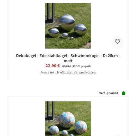
Dekokugel - Edelstahlkugel - Schwimmkugel - D: 28cm -
matt
Verkaufspreis:
22,90 €
Regulärer Preis:
38,49 €
(40.5% gespart)
Preise inkl. MwSt. zzgl. Versandkosten
Verfügbarkeit: