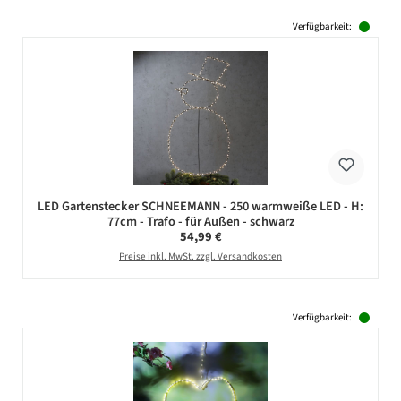
Verfügbarkeit:
LED Gartenstecker SCHNEEMANN - 250 warmweiße LED - H:
77cm - Trafo - für Außen - schwarz
Regulärer Preis:
54,99 €
Preise inkl. MwSt. zzgl. Versandkosten
Verfügbarkeit: