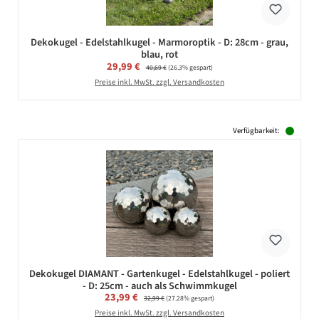
Dekokugel - Edelstahlkugel - Marmoroptik - D: 28cm - grau,
blau, rot
Verkaufspreis:
29,99 €
Regulärer Preis:
40,69 €
(26.3% gespart)
Preise inkl. MwSt. zzgl. Versandkosten
Verfügbarkeit:
Dekokugel DIAMANT - Gartenkugel - Edelstahlkugel - poliert
- D: 25cm - auch als Schwimmkugel
Verkaufspreis:
23,99 €
Regulärer Preis:
32,99 €
(27.28% gespart)
Preise inkl. MwSt. zzgl. Versandkosten