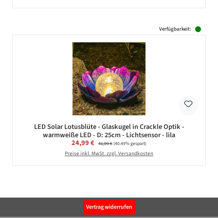
Verfügbarkeit:
LED Solar Lotusblüte - Glaskugel in Crackle Optik -
warmweiße LED - D: 25cm - Lichtsensor - lila
Verkaufspreis:
24,99 €
Regulärer Preis:
41,99 €
(40.49% gespart)
Preise inkl. MwSt. zzgl. Versandkosten
Vertrag widerrufen