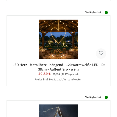
Verfügbarkeit:
LED Herz - Metallherz - hängend - 120 warmweiße LED - D:
38cm - Außentrafo - weiß
Verkaufspreis:
20,89 €
Regulärer Preis:
31,89 €
(34.49% gespart)
Preise inkl. MwSt. zzgl. Versandkosten
Verfügbarkeit: