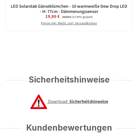
LED Solarstab Gänseblümchen - 10 warmweiße Dew Drop LED
- H: 77cm - Dämmerungssensor
Verkaufspreis:
19,90 €
Regulärer Preis:
29,90 €
(33.44% gespart)
Preise inkl. MwSt. zzgl. Versandkosten
Sicherheitshinweise
Download:
Sicherheitshinweise
Kundenbewertungen