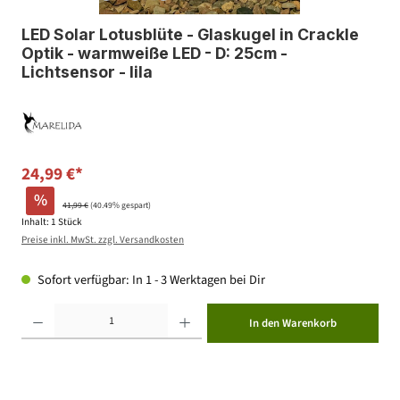
LED Solar Lotusblüte - Glaskugel in Crackle
Optik - warmweiße LED - D: 25cm -
Lichtsensor - lila
24,99 €*
%
41,99 €
(40.49% gespart)
Inhalt:
1 Stück
Preise inkl. MwSt. zzgl. Versandkosten
Sofort verfügbar: In 1 - 3 Werktagen bei Dir
Produkt Anzahl: Gib den gewünschten Wert ein oder benutze die Schaltflächen um die Anzahl zu erhöhen ode
In den Warenkorb