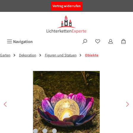
alt springen
Vertrag widerrufen
Navigation
Garten
Dekoration
Figuren und Statuen
Objekte
Bildergalerie überspringen