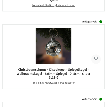
3,69 €
Preise inkl. MwSt. zzgl. Versandkosten
Verfügbarkeit:
Christbaumschmuck Discokugel - Spiegelkugel -
Weihnachtskugel - 5x5mm Spiegel - D: 5cm - silber
Regulärer Preis:
3,19 €
Preise inkl. MwSt. zzgl. Versandkosten
Verfügbarkeit: