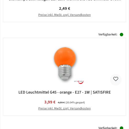
Regulärer Preis:
2,49 €
Preise inkl. MwSt. zzgl. Versandkosten
Verfügbarkeit:
LED Leuchtmittel G45 - orange - E27 - 1W | SATISFIRE
Verkaufspreis:
3,99 €
Regulärer Preis:
4,99 €
(20.04% gespart)
Preise inkl. MwSt. zzgl. Versandkosten
Verfügbarkeit: