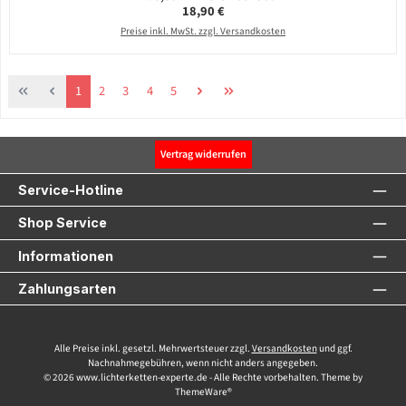
Regulärer Preis:
18,90 €
Preise inkl. MwSt. zzgl. Versandkosten
Seite
Seite
Seite
Seite
Seite
1
2
3
4
5
Vertrag widerrufen
Service-Hotline
Shop Service
Informationen
Zahlungsarten
Alle Preise inkl. gesetzl. Mehrwertsteuer zzgl.
Versandkosten
und ggf.
Nachnahmegebühren, wenn nicht anders angegeben.
© 2026 www.lichterketten-experte.de - Alle Rechte vorbehalten. Theme by
ThemeWare®