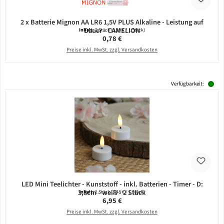
2 x Batterie Mignon AA LR6 1,5V PLUS Alkaline - Leistung auf
Dauer - CAMELION
Inhalt:
2 Stück
(0,39 € / 1 Stück)
Regulärer Preis:
0,78 €
Preise inkl. MwSt. zzgl. Versandkosten
Verfügbarkeit:
LED Mini Teelichter - Kunststoff - inkl. Batterien - Timer - D:
3,8cm - weiß - 2 Stück
Inhalt:
2 Stück
(3,48 € / 1 Stück)
Regulärer Preis:
6,95 €
Preise inkl. MwSt. zzgl. Versandkosten