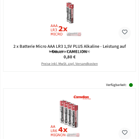
2 x Batterie Micro AAA LR3 1,5V PLUS Alkaline - Leistung auf
Dauer - CAMELION
Inhalt:
2 Stück
(0,40 € / 1 Stück)
Regulärer Preis:
0,80 €
Preise inkl. MwSt. zzgl. Versandkosten
Verfügbarkeit: