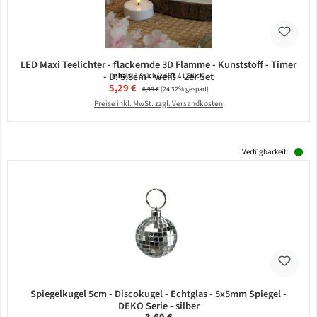
LED Maxi Teelichter - flackernde 3D Flamme - Kunststoff - Timer
- D: 5,8cm - weiß - 2er Set
Inhalt:
2 Stück
(2,65 € / 1 Stück)
Verkaufspreis:
5,29 €
Regulärer Preis:
6,99 €
(24.32% gespart)
Preise inkl. MwSt. zzgl. Versandkosten
Verfügbarkeit:
Spiegelkugel 5cm - Discokugel - Echtglas - 5x5mm Spiegel -
DEKO Serie - silber
Regulärer Preis: