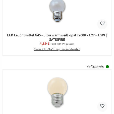
LED Leuchtmittel G45 - ultra warmweiß opal 2200K - E27 - 1,5W |
SATISFIRE
Verkaufspreis:
4,89 €
Regulärer Preis:
6,09 €
(19.7% gespart)
Preise inkl. MwSt. zzgl. Versandkosten
Verfügbarkeit: