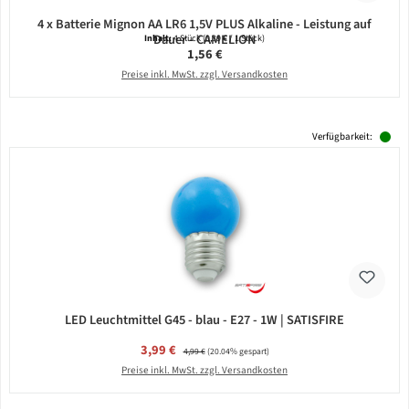
4 x Batterie Mignon AA LR6 1,5V PLUS Alkaline - Leistung auf
Dauer - CAMELION
Inhalt:
4 Stück
(0,39 € / 1 Stück)
Regulärer Preis:
1,56 €
Preise inkl. MwSt. zzgl. Versandkosten
Verfügbarkeit:
LED Leuchtmittel G45 - blau - E27 - 1W | SATISFIRE
Verkaufspreis:
3,99 €
Regulärer Preis:
4,99 €
(20.04% gespart)
Preise inkl. MwSt. zzgl. Versandkosten