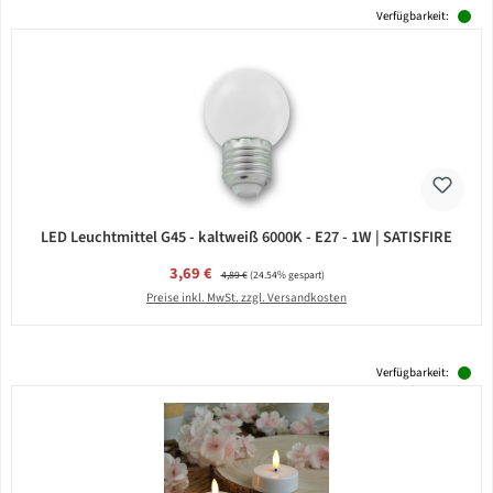
Verfügbarkeit:
LED Leuchtmittel G45 - kaltweiß 6000K - E27 - 1W | SATISFIRE
Verkaufspreis:
3,69 €
Regulärer Preis:
4,89 €
(24.54% gespart)
Preise inkl. MwSt. zzgl. Versandkosten
Verfügbarkeit: