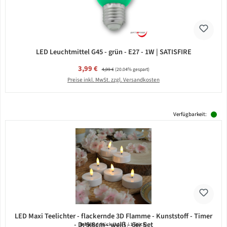
LED Leuchtmittel G45 - grün - E27 - 1W | SATISFIRE
Verkaufspreis:
3,99 €
Regulärer Preis:
4,99 €
(20.04% gespart)
Preise inkl. MwSt. zzgl. Versandkosten
Verfügbarkeit:
LED Maxi Teelichter - flackernde 3D Flamme - Kunststoff - Timer
- D: 5,8cm - weiß - 6er Set
Inhalt:
6 Stück
(3,15 € / 1 Stück)