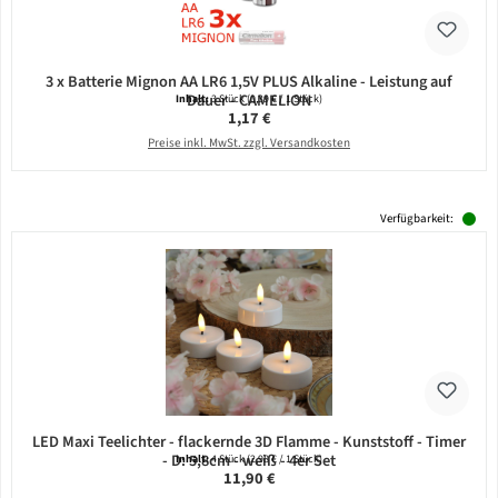
3 x Batterie Mignon AA LR6 1,5V PLUS Alkaline - Leistung auf
Dauer - CAMELION
Inhalt:
3 Stück
(0,39 € / 1 Stück)
Regulärer Preis:
1,17 €
Preise inkl. MwSt. zzgl. Versandkosten
Verfügbarkeit:
LED Maxi Teelichter - flackernde 3D Flamme - Kunststoff - Timer
- D: 5,8cm - weiß - 4er Set
Inhalt:
4 Stück
(2,98 € / 1 Stück)
Regulärer Preis:
11,90 €