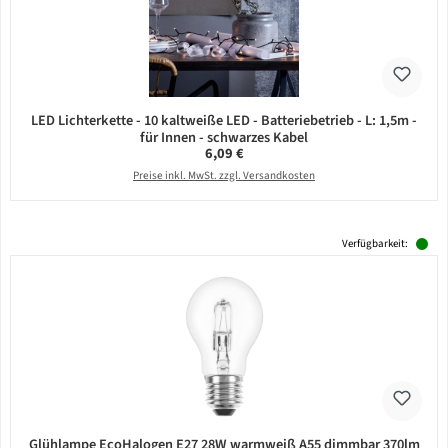
LED Lichterkette - 10 kaltweiße LED - Batteriebetrieb - L: 1,5m -
für Innen - schwarzes Kabel
Regulärer Preis:
6,09 €
Preise inkl. MwSt. zzgl. Versandkosten
Verfügbarkeit:
Glühlampe EcoHalogen E27 28W warmweiß A55 dimmbar 370lm