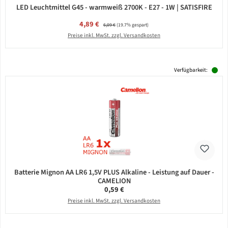
LED Leuchtmittel G45 - warmweiß 2700K - E27 - 1W | SATISFIRE
Verkaufspreis:
4,89 €
Regulärer Preis:
6,09 €
(19.7% gespart)
Preise inkl. MwSt. zzgl. Versandkosten
Verfügbarkeit:
Batterie Mignon AA LR6 1,5V PLUS Alkaline - Leistung auf Dauer -
CAMELION
Regulärer Preis:
0,59 €
Preise inkl. MwSt. zzgl. Versandkosten