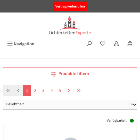
alt springen
Vertrag widerrufen
Navigation
Produkte filtern
Seite
Seite
Seite
Seite
Seite
1
2
3
4
5
Verfügbarkeit: