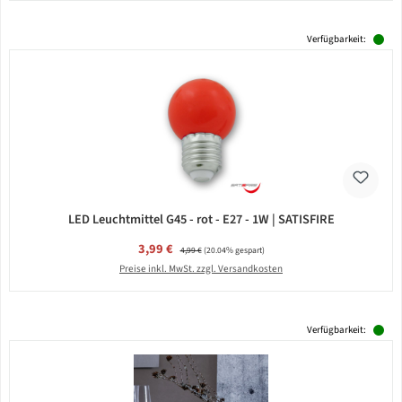
Verfügbarkeit:
LED Leuchtmittel G45 - rot - E27 - 1W | SATISFIRE
Verkaufspreis:
3,99 €
Regulärer Preis:
4,99 €
(20.04% gespart)
Preise inkl. MwSt. zzgl. Versandkosten
Verfügbarkeit: