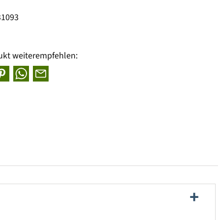
31093
ukt weiterempfehlen: