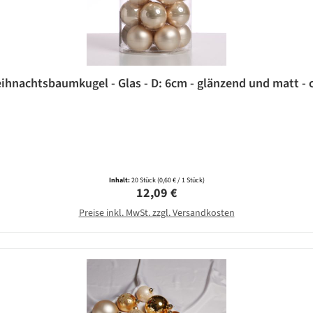
ihnachtsbaumkugel - Glas - D: 6cm - glänzend und matt - 
Inhalt:
20 Stück
(0,60 € / 1 Stück)
Regulärer Preis:
12,09 €
Preise inkl. MwSt. zzgl. Versandkosten