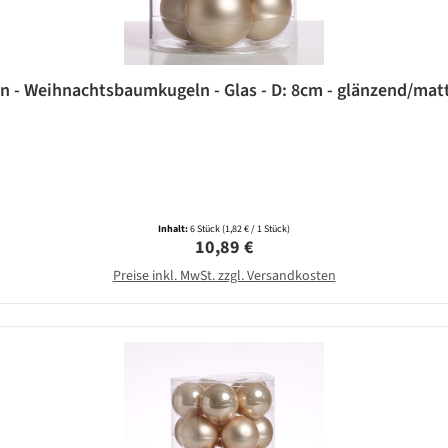
 - Weihnachtsbaumkugeln - Glas - D: 8cm - glänzend/matt 
Inhalt:
6 Stück
(1,82 € / 1 Stück)
Regulärer Preis:
10,89 €
Preise inkl. MwSt. zzgl. Versandkosten