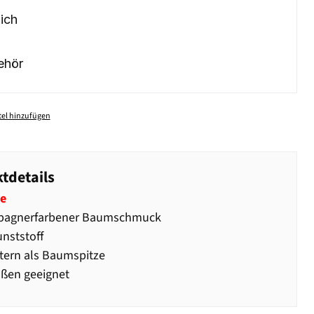
ich
ehör
el hinzufügen
tdetails
e
agnerfarbener Baumschmuck
nststoff
Stern als Baumspitze
ßen geeignet