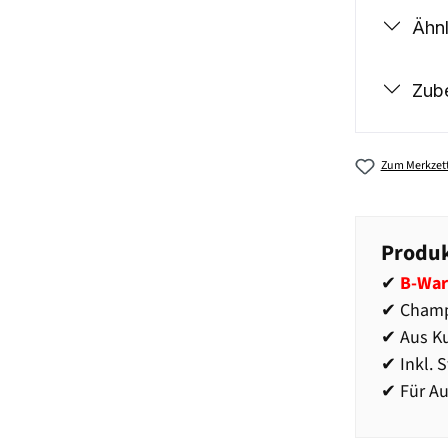
Ähnl
Zub
Zum Merkzett
Produk
✔
B-War
✔ Champ
✔ Aus Ku
✔ Inkl. 
✔ Für Au