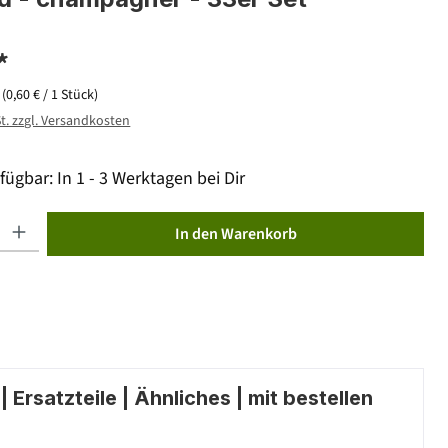
*
k
(0,60 € / 1 Stück)
St. zzgl. Versandkosten
fügbar: In 1 - 3 Werktagen bei Dir
ib den gewünschten Wert ein oder benutze die Schaltflächen um die Anzahl zu erhöhen od
In den Warenkorb
 Ersatzteile | Ähnliches | mit bestellen