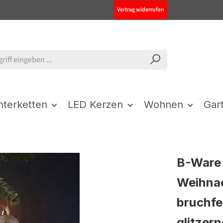
Vertrag widerrufen
chterketten
LED Kerzen
Wohnen
Gar
B-Ware 
Weihna
bruchfe
glitzer