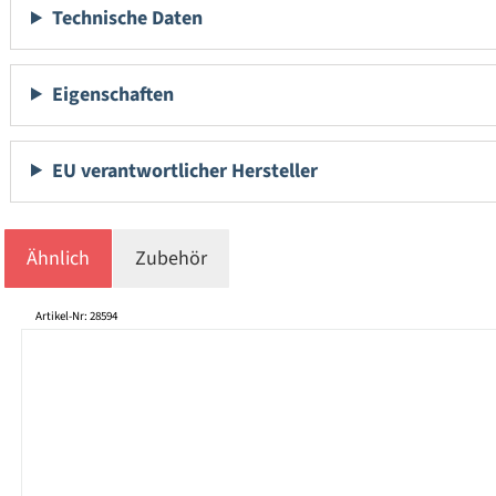
Technische Daten
Eigenschaften
EU verantwortlicher Hersteller
Ähnlich
Zubehör
Produktgalerie überspringen
Artikel-Nr: 28594