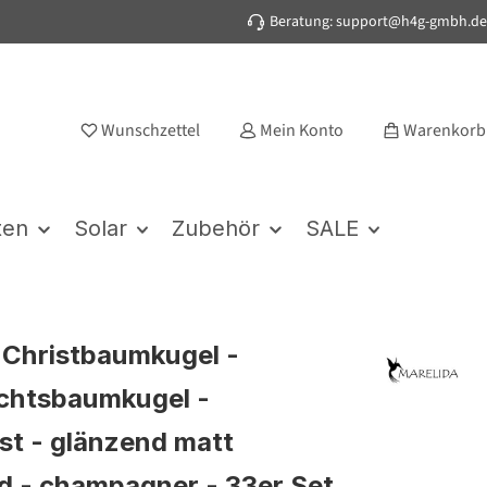
Beratung: support@h4g-gmbh.de
Wunschzettel
Mein Konto
Warenkorb
ten
Solar
Zubehör
SALE
Christbaumkugel -
chtsbaumkugel -
st - glänzend matt
nd - champagner - 33er Set