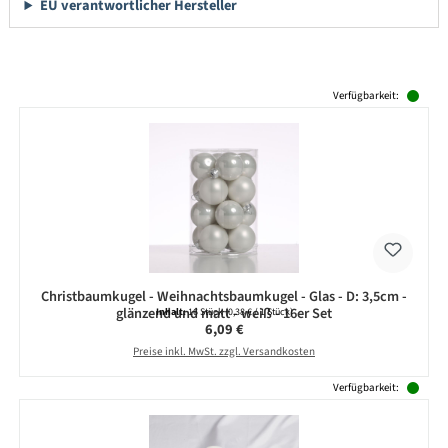
EU verantwortlicher Hersteller
Produktgalerie überspringen
Verfügbarkeit:
Christbaumkugel - Weihnachtsbaumkugel - Glas - D: 3,5cm -
glänzend und matt - weiß - 16er Set
Inhalt:
16 Stück
(0,38 € / 1 Stück)
Regulärer Preis:
6,09 €
Preise inkl. MwSt. zzgl. Versandkosten
Verfügbarkeit: