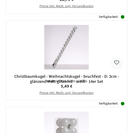
Preise inkl. MwSt. zzgl. Versandkosten
Verfügbarkeit:
Christbaumkugel - Weihnachtskugel - bruchfest - D: 3cm -
glänzend matt glitzernd - weiß - 14er Set
Inhalt:
14 Stück
(0,39 € / 1 Stück)
Regulärer Preis:
5,49 €
Preise inkl. MwSt. zzgl. Versandkosten
Verfügbarkeit: