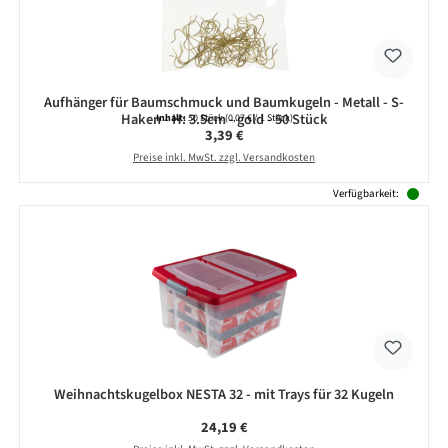
Aufhänger für Baumschmuck und Baumkugeln - Metall - S-
Haken - H: 3.5cm - gold - 50 Stück
Inhalt:
50 Stück
(0,07 € / 1 Stück)
Regulärer Preis:
3,39 €
Preise inkl. MwSt. zzgl. Versandkosten
Verfügbarkeit:
Weihnachtskugelbox NESTA 32 - mit Trays für 32 Kugeln
Regulärer Preis:
24,19 €