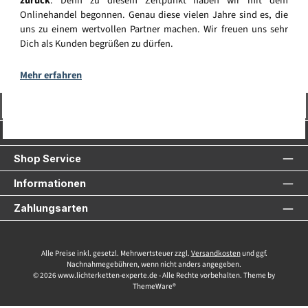
zurück
. Denn zu diesem Zeitpunkt haben wir mit dem
Onlinehandel begonnen. Genau diese vielen Jahre sind es, die
uns zu einem wertvollen Partner machen. Wir freuen uns sehr
Dich als Kunden begrüßen zu dürfen.
Mehr erfahren
Vertrag widerrufen
Service-Hotline
Shop Service
Informationen
Zahlungsarten
Alle Preise inkl. gesetzl. Mehrwertsteuer zzgl.
Versandkosten
und ggf.
Nachnahmegebühren, wenn nicht anders angegeben.
© 2026 www.lichterketten-experte.de - Alle Rechte vorbehalten. Theme by
ThemeWare®