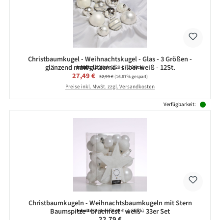
Christbaumkugel - Weihnachtskugel - Glas - 3 Größen -
glänzend matt glitzernd - silber weiß - 12St.
Inhalt:
12 Stück
(2,29 € / 1 Stück)
Verkaufspreis:
27,49 €
Regulärer Preis:
32,99 €
(16.67% gespart)
Preise inkl. MwSt. zzgl. Versandkosten
Verfügbarkeit:
Christbaumkugeln - Weihnachtsbaumkugeln mit Stern
Baumspitze - bruchfest - weiß - 33er Set
Inhalt:
33 Stück
(0,69 € / 1 Stück)
Regulärer Preis:
22,79 €