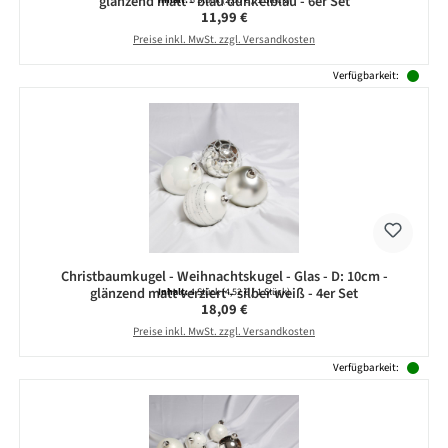
glänzend matt - blau dunkelblau - 6er Set
Inhalt:
6 Stück
(2,00 € / 1 Stück)
Regulärer Preis:
11,99 €
Preise inkl. MwSt. zzgl. Versandkosten
Verfügbarkeit:
Christbaumkugel - Weihnachtskugel - Glas - D: 10cm -
glänzend matt verziert - silber weiß - 4er Set
Inhalt:
4 Stück
(4,52 € / 1 Stück)
Regulärer Preis:
18,09 €
Preise inkl. MwSt. zzgl. Versandkosten
Verfügbarkeit: