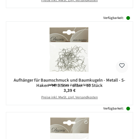
Preise inkl. MwSt. zzgl. Versandkosten
Produktgalerie überspringen
Verfügbarkeit:
Aufhänger für Baumschmuck und Baumkugeln - Metall - S-
Haken - H: 3.5cm - silber - 50 Stück
Inhalt:
50 Stück
(0,07 € / 1 Stück)
Regulärer Preis:
3,39 €
Preise inkl. MwSt. zzgl. Versandkosten
Verfügbarkeit: