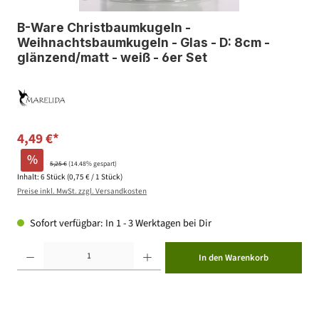
B-Ware Christbaumkugeln -
Weihnachtsbaumkugeln - Glas - D: 8cm -
glänzend/matt - weiß - 6er Set
4,49 €*
%
5,25 €
(14.48% gespart)
Inhalt:
6 Stück
(0,75 € / 1 Stück)
Preise inkl. MwSt. zzgl. Versandkosten
Sofort verfügbar: In 1 - 3 Werktagen bei Dir
Produkt Anzahl: Gib den gewünschten Wert ein oder benutze die Schaltflächen um die Anzahl zu erhöhen ode
In den Warenkorb