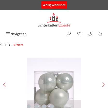
alt springen
Vertrag widerrufen
Navigation
SALE
B-Ware
Bildergalerie überspringen