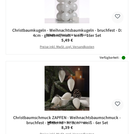
Christbaumkugeln - Weihnachtsbaumkugeln - bruchfest - D:
4cm - glänzend/matt - weiß - 16er Set
Inhalt:
16 Stück
(0,34 € / 1 Stück)
Regulärer Preis:
5,49 €
Preise inkl. MwSt. zzgl. Versandkosten
Verfügbarkeit:
Christbaumschmuck ZAPFEN - Weihnachtsbaumschmuck -
bruchfest - glitzernd - H: 8cm - weiß - 6er Set
Inhalt:
6 Stück
(1,40 € / 1 Stück)
Regulärer Preis:
8,39 €