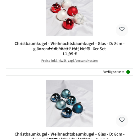
Christbaumkugel - Weihnachtsbaumkugel - Glas - D: 8cm -
glänzend und matt - rot, weiß - 6er Set
Inhalt:
6 Stück
(2,00 € / 1 Stück)
Regulärer Preis:
11,99 €
Preise inkl. MwSt. zzgl. Versandkosten
Verfügbarkeit:
Christbaumkugel - Weihnachtsbaumkugel - Glas - D: 8cm -