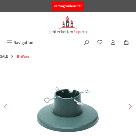
alt springen
Vertrag widerrufen
Navigation
SALE
B-Ware
Bildergalerie überspringen