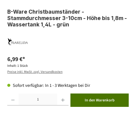
B-Ware Christbaumständer -
Stammdurchmesser 3-10cm - Höhe bis 1,8m -
Wassertank 1,4L - grün
6,99 €*
Inhalt:
1 Stück
Preise inkl. MwSt. zzgl. Versandkosten
Sofort verfügbar: In 1 - 3 Werktagen bei Dir
Produkt Anzahl: Gib den gewünschten Wert ein oder benutze die Schaltflächen um die Anzahl zu erhöhen ode
In den Warenkorb