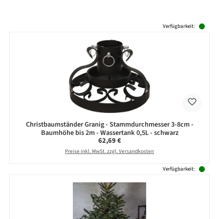
Produktgalerie überspringen
Verfügbarkeit:
Christbaumständer Granig - Stammdurchmesser 3-8cm -
Baumhöhe bis 2m - Wassertank 0,5L - schwarz
Regulärer Preis:
62,69 €
Preise inkl. MwSt. zzgl. Versandkosten
Verfügbarkeit: