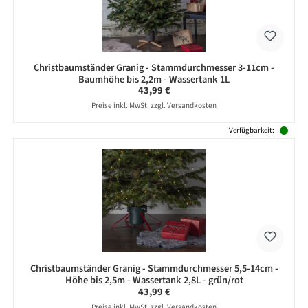
Christbaumständer Granig - Stammdurchmesser 3-11cm -
Baumhöhe bis 2,2m - Wassertank 1L
Regulärer Preis:
43,99 €
Preise inkl. MwSt. zzgl. Versandkosten
Verfügbarkeit:
Christbaumständer Granig - Stammdurchmesser 5,5-14cm -
Höhe bis 2,5m - Wassertank 2,8L - grün/rot
Regulärer Preis:
43,99 €
Preise inkl. MwSt. zzgl. Versandkosten