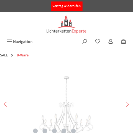
alt springen
Vertrag widerrufen
Navigation
SALE
B-Ware
Bildergalerie überspringen