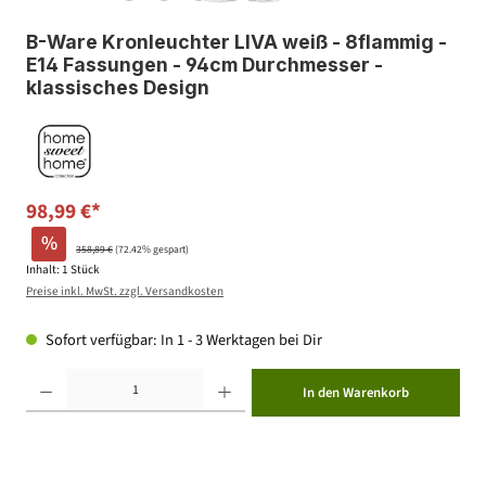
B-Ware Kronleuchter LIVA weiß - 8flammig -
E14 Fassungen - 94cm Durchmesser -
klassisches Design
98,99 €*
%
358,89 €
(72.42% gespart)
Inhalt:
1 Stück
Preise inkl. MwSt. zzgl. Versandkosten
Sofort verfügbar: In 1 - 3 Werktagen bei Dir
Produkt Anzahl: Gib den gewünschten Wert ein oder benutze die Schaltflächen um die Anzahl zu erhöhen ode
In den Warenkorb