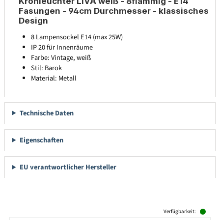
Kronleuchter LIVA weiß - 8flammig - E14
Fasungen - 94cm Durchmesser - klassisches
Design
8 Lampensockel E14 (max 25W)
IP 20 für Innenräume
Farbe: Vintage, weiß
Stil: Barok
Material: Metall
Technische Daten
Eigenschaften
EU verantwortlicher Hersteller
Produktgalerie überspringen
Verfügbarkeit: