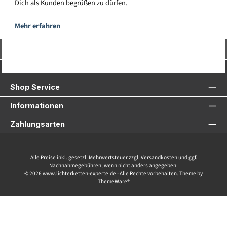
Dich als Kunden begrüßen zu dürfen.
Mehr erfahren
Vertrag widerrufen
Service-Hotline
Shop Service
Informationen
Zahlungsarten
Alle Preise inkl. gesetzl. Mehrwertsteuer zzgl.
Versandkosten
und ggf.
Nachnahmegebühren, wenn nicht anders angegeben.
© 2026 www.lichterketten-experte.de - Alle Rechte vorbehalten. Theme by
ThemeWare®