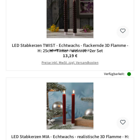
LED Stabkerzen TWIST - Echtwachs - flackernde 3D Flamme -
H: 25cm - Timer - weinrot - 2er Set
Inhalt:
2 Stück
(6,60 € / 1 Stück)
Regulärer Preis:
13,19 €
Preise inkl. MwSt. zzgl. Versandkosten
Verfügbarkeit:
LED Stabkerzen MIA - Echtwachs - realistische 3D Flamme - H: