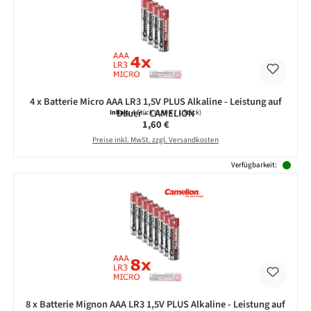
4 x Batterie Micro AAA LR3 1,5V PLUS Alkaline - Leistung auf
Dauer - CAMELION
Inhalt:
4 Stück
(0,40 € / 1 Stück)
Regulärer Preis:
1,60 €
Preise inkl. MwSt. zzgl. Versandkosten
Verfügbarkeit:
8 x Batterie Mignon AAA LR3 1,5V PLUS Alkaline - Leistung auf