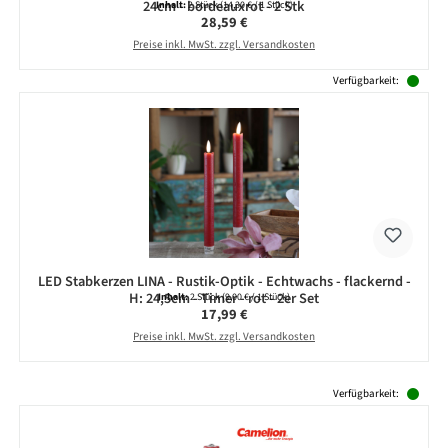
24cm - bordeauxrot - 2 Stk
Inhalt:
2 Stück
(14,30 € / 1 Stück)
Regulärer Preis:
28,59 €
Preise inkl. MwSt. zzgl. Versandkosten
Verfügbarkeit:
LED Stabkerzen LINA - Rustik-Optik - Echtwachs - flackernd -
H: 24,5cm - Timer - rot - 2er Set
Inhalt:
2 Stück
(9,00 € / 1 Stück)
Regulärer Preis:
17,99 €
Preise inkl. MwSt. zzgl. Versandkosten
Produktgalerie überspringen
Verfügbarkeit: