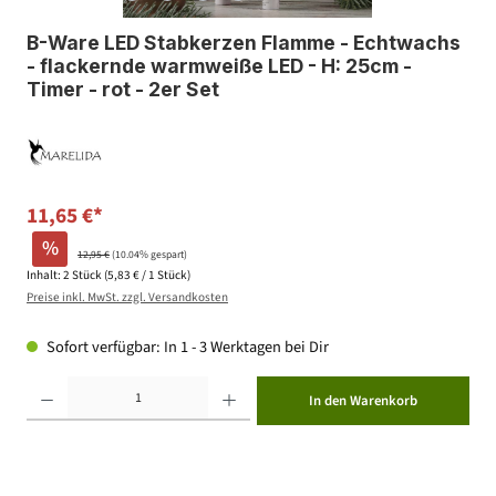
B-Ware LED Stabkerzen Flamme - Echtwachs
- flackernde warmweiße LED - H: 25cm -
Timer - rot - 2er Set
11,65 €*
%
12,95 €
(10.04% gespart)
Inhalt:
2 Stück
(5,83 € / 1 Stück)
Preise inkl. MwSt. zzgl. Versandkosten
Sofort verfügbar: In 1 - 3 Werktagen bei Dir
Produkt Anzahl: Gib den gewünschten Wert ein oder benutze die Schaltflächen um die Anzahl zu erhöhen ode
In den Warenkorb