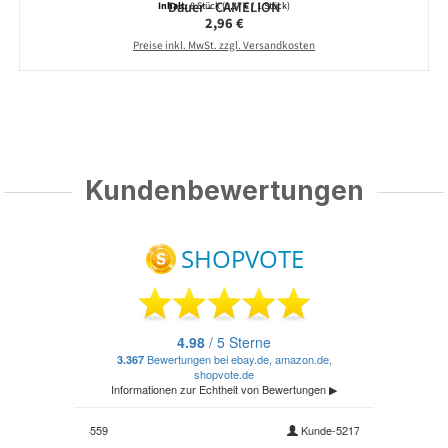
Dauer - CAMELION
Inhalt:
8 Stück
(0,37 € / 1 Stück)
Regulärer Preis:
2,96 €
Preise inkl. MwSt. zzgl. Versandkosten
Kundenbewertungen