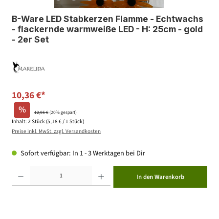
B-Ware LED Stabkerzen Flamme - Echtwachs
- flackernde warmweiße LED - H: 25cm - gold
- 2er Set
10,36 €*
%
12,95 €
(20% gespart)
Inhalt:
2 Stück
(5,18 € / 1 Stück)
Preise inkl. MwSt. zzgl. Versandkosten
Sofort verfügbar: In 1 - 3 Werktagen bei Dir
Produkt Anzahl: Gib den gewünschten Wert ein oder benutze die Schaltflächen um die Anzahl zu erhöhen ode
In den Warenkorb