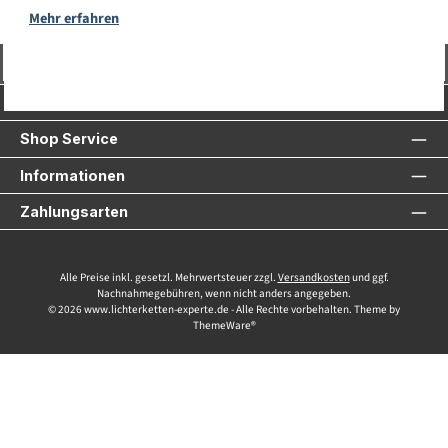
Mehr erfahren
Vertrag widerrufen
Service-Hotline
Shop Service
Informationen
Zahlungsarten
Alle Preise inkl. gesetzl. Mehrwertsteuer zzgl.
Versandkosten
und ggf.
Nachnahmegebühren, wenn nicht anders angegeben.
© 2026 www.lichterketten-experte.de - Alle Rechte vorbehalten. Theme by
ThemeWare®