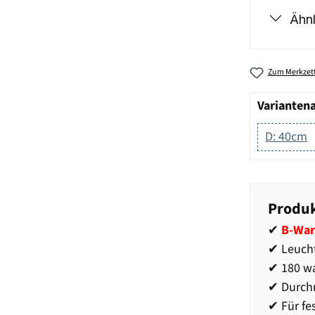
Ähnl
Zum Merkzett
Varianten
D: 40cm
Produk
✔
B-War
✔ Leucht
✔ 180 wa
✔ Durch
✔ Für fe