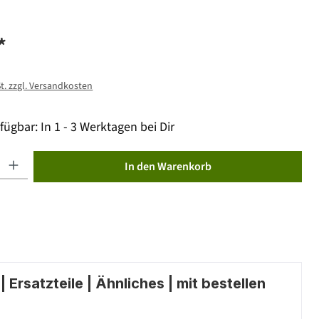
*
St. zzgl. Versandkosten
fügbar: In 1 - 3 Werktagen bei Dir
ib den gewünschten Wert ein oder benutze die Schaltflächen um die Anzahl zu erhöhen od
In den Warenkorb
 Ersatzteile | Ähnliches | mit bestellen