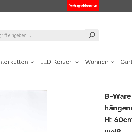
Vertrag widerrufen
chterketten
LED Kerzen
Wohnen
Gar
B-Ware 
hängend
H: 60cm
weiß