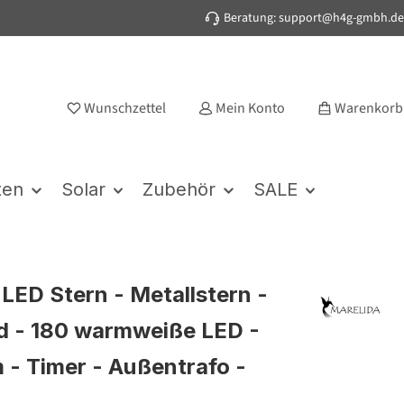
Beratung: support@h4g-gmbh.de
Wunschzettel
Mein Konto
Warenkorb
ten
Solar
Zubehör
SALE
LED Stern - Metallstern -
 - 180 warmweiße LED -
 - Timer - Außentrafo -