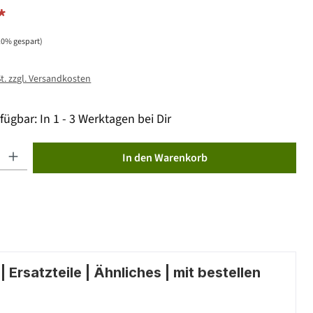
*
10% gespart)
St. zzgl. Versandkosten
fügbar: In 1 - 3 Werktagen bei Dir
ib den gewünschten Wert ein oder benutze die Schaltflächen um die Anzahl zu erhöhen od
In den Warenkorb
 Ersatzteile | Ähnliches | mit bestellen