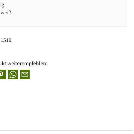
ig
 weiß
31519
ukt weiterempfehlen: