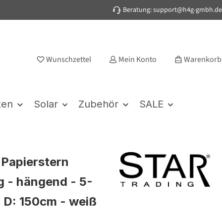
Beratung: support@h4g-gmbh.de
Wunschzettel
Mein Konto
Warenkorb
ten
Solar
Zubehör
SALE
Papierstern
g - hängend - 5-
- D: 150cm - weiß