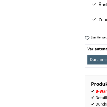
Ähnl
Zub
Zum Merkzett
Varianten
Durchmes
Produk
✔
B-War
✔ Detail
✔ Durch