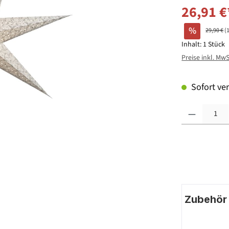
26,91 €
%
29,90 €
(
Inhalt:
1 Stück
Preise inkl. Mw
Sofort ver
Produkt Anzahl: G
Zubehör |