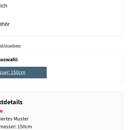
ich
ehör
el hinzufügen
auswahl:
ser: 150cm
tdetails
e
liertes Muster
messer: 150cm