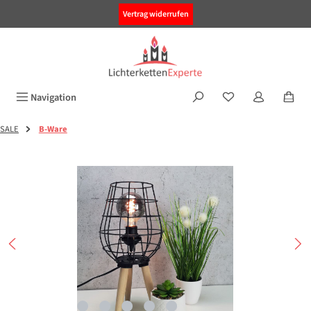
alt springen
Vertrag widerrufen
Navigation
SALE
B-Ware
Bildergalerie überspringen