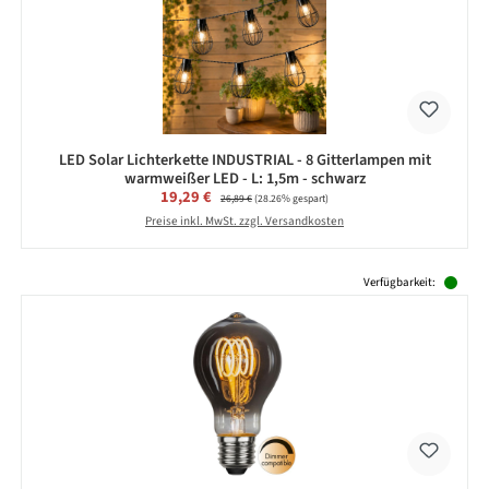
LED Solar Lichterkette INDUSTRIAL - 8 Gitterlampen mit
warmweißer LED - L: 1,5m - schwarz
Verkaufspreis:
19,29 €
Regulärer Preis:
26,89 €
(28.26% gespart)
Preise inkl. MwSt. zzgl. Versandkosten
Produktgalerie überspringen
Verfügbarkeit: