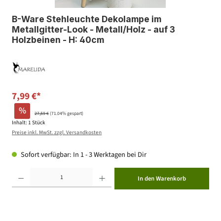
B-Ware Stehleuchte Dekolampe im
Metallgitter-Look - Metall/Holz - auf 3
Holzbeinen - H: 40cm
7,99 €*
%
27,59 €
(71.04% gespart)
Inhalt:
1 Stück
Preise inkl. MwSt. zzgl. Versandkosten
Sofort verfügbar: In 1 - 3 Werktagen bei Dir
Produkt Anzahl: Gib den gewünschten Wert ein oder benutze die Schaltflächen um die Anzahl zu erhöhen ode
In den Warenkorb