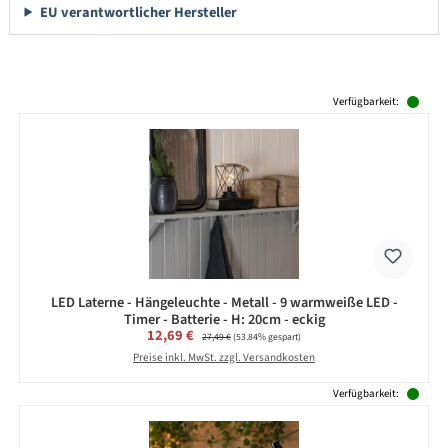
EU verantwortlicher Hersteller
Produktgalerie überspringen
Verfügbarkeit:
LED Laterne - Hängeleuchte - Metall - 9 warmweiße LED -
Timer - Batterie - H: 20cm - eckig
Verkaufspreis:
12,69 €
Regulärer Preis:
27,49 €
(53.84% gespart)
Preise inkl. MwSt. zzgl. Versandkosten
Verfügbarkeit: