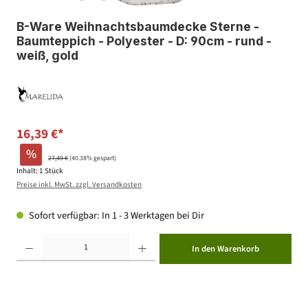
B-Ware Weihnachtsbaumdecke Sterne -
Baumteppich - Polyester - D: 90cm - rund -
weiß, gold
16,39 €*
%
27,49 €
(40.38% gespart)
Inhalt:
1 Stück
Preise inkl. MwSt. zzgl. Versandkosten
Sofort verfügbar: In 1 - 3 Werktagen bei Dir
Produkt Anzahl: Gib den gewünschten Wert ein oder benutze die Schaltflächen um die Anzahl zu erhöhen ode
In den Warenkorb