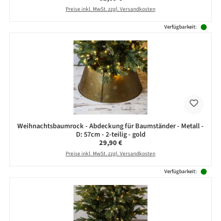
Preise inkl. MwSt. zzgl. Versandkosten
Verfügbarkeit:
Weihnachtsbaumrock - Abdeckung für Baumständer - Metall -
D: 57cm - 2-teilig - gold
Regulärer Preis:
29,90 €
Preise inkl. MwSt. zzgl. Versandkosten
Verfügbarkeit: