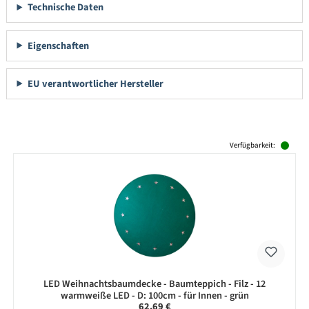
Technische Daten
Eigenschaften
EU verantwortlicher Hersteller
Produktgalerie überspringen
Verfügbarkeit:
LED Weihnachtsbaumdecke - Baumteppich - Filz - 12
warmweiße LED - D: 100cm - für Innen - grün
Regulärer Preis:
62,69 €