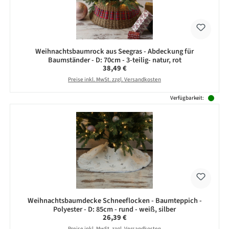
Weihnachtsbaumrock aus Seegras - Abdeckung für
Baumständer - D: 70cm - 3-teilig- natur, rot
Regulärer Preis:
38,49 €
Preise inkl. MwSt. zzgl. Versandkosten
Verfügbarkeit:
Weihnachtsbaumdecke Schneeflocken - Baumteppich -
Polyester - D: 85cm - rund - weiß, silber
Regulärer Preis:
26,39 €
Preise inkl. MwSt. zzgl. Versandkosten