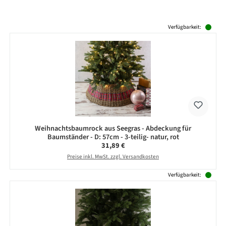
Produktgalerie überspringen
Verfügbarkeit:
Weihnachtsbaumrock aus Seegras - Abdeckung für
Baumständer - D: 57cm - 3-teilig- natur, rot
Regulärer Preis:
31,89 €
Preise inkl. MwSt. zzgl. Versandkosten
Verfügbarkeit: