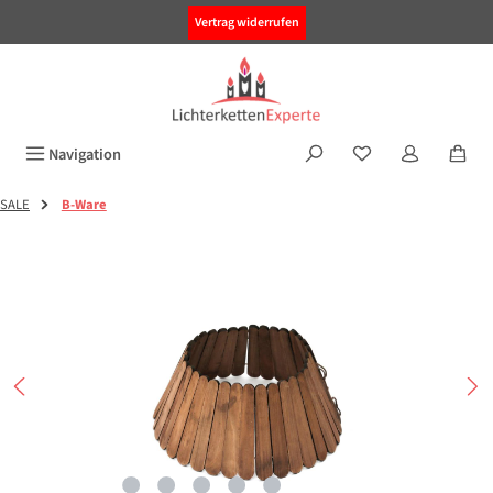
alt springen
Vertrag widerrufen
Navigation
SALE
B-Ware
Bildergalerie überspringen