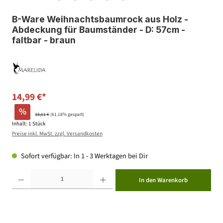
B-Ware Weihnachtsbaumrock aus Holz -
Abdeckung für Baumständer - D: 57cm -
faltbar - braun
14,99 €*
%
38,61 €
(61.18% gespart)
Inhalt:
1 Stück
Preise inkl. MwSt. zzgl. Versandkosten
Sofort verfügbar: In 1 - 3 Werktagen bei Dir
Produkt Anzahl: Gib den gewünschten Wert ein oder benutze die Schaltflächen um die Anzahl zu erhöhen ode
In den Warenkorb