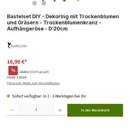
Bastelset DIY - Dekoring mit Trockenblumen
und Gräsern - Trockenblumenkranz -
Aufhängeröse - D:20cm
16,90 €*
%
35,99 €
(53.04% gespart)
Inhalt:
1 Stück
Preise inkl. MwSt. zzgl. Versandkosten
Sofort verfügbar: In 1 - 3 Werktagen bei Dir
Produkt Anzahl: Gib den gewünschten Wert ein oder benutze die Schaltflächen um die Anzahl zu erhöhen ode
In den Warenkorb