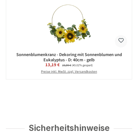
Sonnenblumenkranz - Dekoring mit Sonnenblumen und
Eukalyptus - D: 40cm - gelb
Verkaufspreis:
13,19 €
Regulärer Preis:
23,99 €
(45.02% gespart)
Preise inkl. MwSt. zzgl. Versandkosten
Sicherheitshinweise