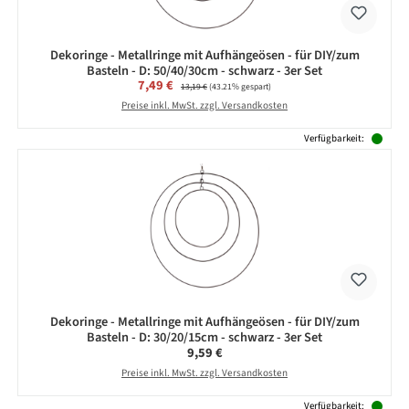
Dekoringe - Metallringe mit Aufhängeösen - für DIY/zum
Basteln - D: 50/40/30cm - schwarz - 3er Set
Verkaufspreis:
7,49 €
Regulärer Preis:
13,19 €
(43.21% gespart)
Preise inkl. MwSt. zzgl. Versandkosten
Verfügbarkeit:
Dekoringe - Metallringe mit Aufhängeösen - für DIY/zum
Basteln - D: 30/20/15cm - schwarz - 3er Set
Regulärer Preis:
9,59 €
Preise inkl. MwSt. zzgl. Versandkosten
Verfügbarkeit: