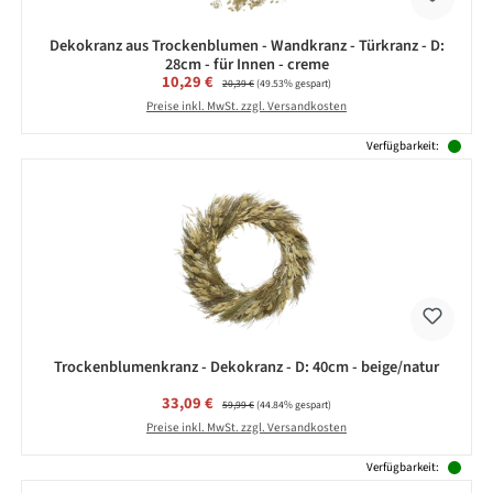
Dekokranz aus Trockenblumen - Wandkranz - Türkranz - D:
28cm - für Innen - creme
Verkaufspreis:
10,29 €
Regulärer Preis:
20,39 €
(49.53% gespart)
Preise inkl. MwSt. zzgl. Versandkosten
Verfügbarkeit:
Trockenblumenkranz - Dekokranz - D: 40cm - beige/natur
Verkaufspreis:
33,09 €
Regulärer Preis:
59,99 €
(44.84% gespart)
Preise inkl. MwSt. zzgl. Versandkosten
Verfügbarkeit: