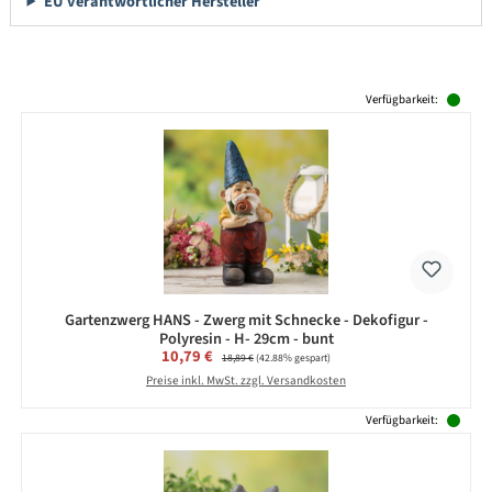
EU verantwortlicher Hersteller
Produktgalerie überspringen
Verfügbarkeit:
Gartenzwerg HANS - Zwerg mit Schnecke - Dekofigur -
Polyresin - H- 29cm - bunt
Verkaufspreis:
10,79 €
Regulärer Preis:
18,89 €
(42.88% gespart)
Preise inkl. MwSt. zzgl. Versandkosten
Verfügbarkeit: