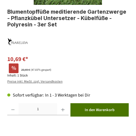
Blumentopffüße meditierende Gartenzwerge
- Pflanzkübel Untersetzer - Kübelfüße -
Polyresin - 3er Set
10,69 €*
%
20,49 €
(47.83% gespart)
Inhalt:
1 Stück
Preise inkl. MwSt. zzgl. Versandkosten
Sofort verfügbar: In 1 - 3 Werktagen bei Dir
Produkt Anzahl: Gib den gewünschten Wert ein oder benutze die Schaltflächen um die Anzahl zu erhöhen ode
In den Warenkorb