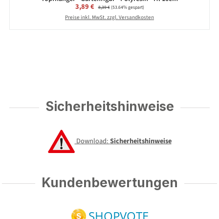
Verkaufspreis:
3,89 €
Regulärer Preis:
8,39 €
(53.64% gespart)
Preise inkl. MwSt. zzgl. Versandkosten
Sicherheitshinweise
Download:
Sicherheitshinweise
Kundenbewertungen