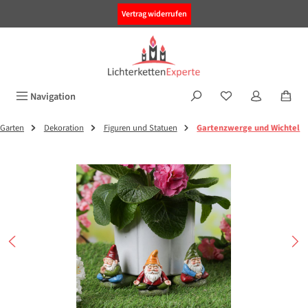
alt springen
Vertrag widerrufen
Navigation
Garten
Dekoration
Figuren und Statuen
Gartenzwerge und Wichtel
Bildergalerie überspringen