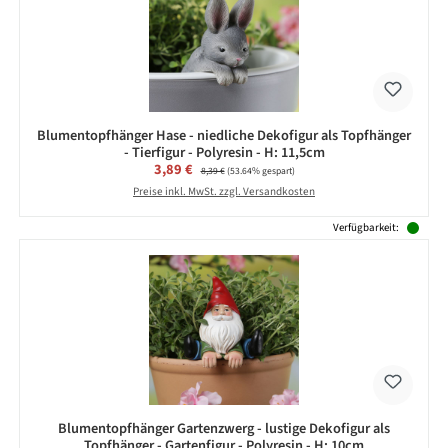
Blumentopfhänger Hase - niedliche Dekofigur als Topfhänger
- Tierfigur - Polyresin - H: 11,5cm
Verkaufspreis:
3,89 €
Regulärer Preis:
8,39 €
(53.64% gespart)
Preise inkl. MwSt. zzgl. Versandkosten
Verfügbarkeit:
Blumentopfhänger Gartenzwerg - lustige Dekofigur als
Topfhänger - Gartenfigur - Polyresin - H: 10cm