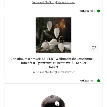
Preise inkl. MwSt. zzgl. Versandkosten
Verfügbarkeit:
Christbaumschmuck ZAPFEN - Weihnachtsbaumschmuck -
bruchfest - glitzernd - H: 8cm - weiß - 6er Set
Inhalt:
6 Stück
(1,40 € / 1 Stück)
Regulärer Preis:
8,39 €
Preise inkl. MwSt. zzgl. Versandkosten
Verfügbarkeit: