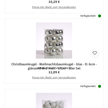
Regulärer Preis:
10,29 €
Preise inkl. MwSt. zzgl. Versandkosten
Verfügbarkeit:
Christbaumkugel - Weihnachtsbaumkugel - Glas - D: 6cm -
glänzend und matt - silber - 20er Set
Inhalt:
20 Stück
(0,60 € / 1 Stück)
Regulärer Preis:
12,09 €
Preise inkl. MwSt. zzgl. Versandkosten
Verfügbarkeit: