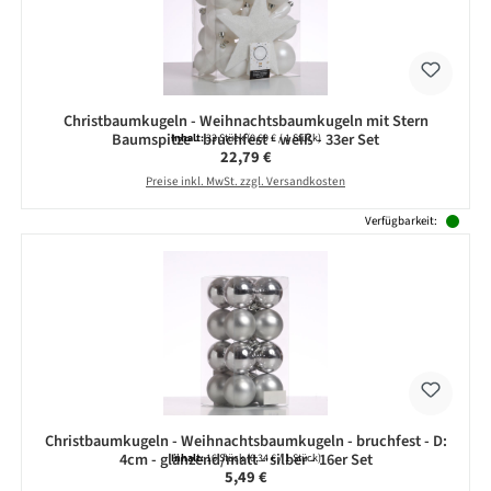
Christbaumkugeln - Weihnachtsbaumkugeln mit Stern
Baumspitze - bruchfest - weiß - 33er Set
Inhalt:
33 Stück
(0,69 € / 1 Stück)
Regulärer Preis:
22,79 €
Preise inkl. MwSt. zzgl. Versandkosten
Verfügbarkeit:
Christbaumkugeln - Weihnachtsbaumkugeln - bruchfest - D:
4cm - glänzend/matt - silber - 16er Set
Inhalt:
16 Stück
(0,34 € / 1 Stück)
Regulärer Preis:
5,49 €