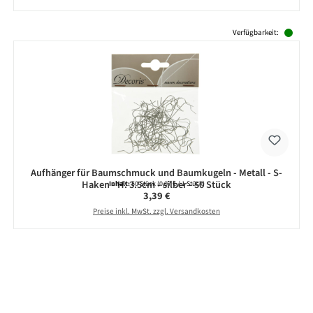
Produktgalerie überspringen
Verfügbarkeit:
Aufhänger für Baumschmuck und Baumkugeln - Metall - S-
Haken - H: 3.5cm - silber - 50 Stück
Inhalt:
50 Stück
(0,07 € / 1 Stück)
Regulärer Preis:
3,39 €
Preise inkl. MwSt. zzgl. Versandkosten