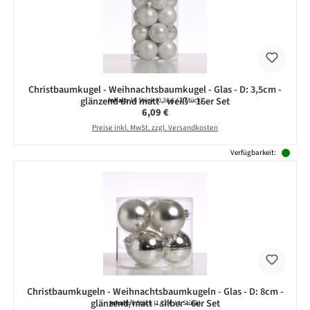
Christbaumkugel - Weihnachtsbaumkugel - Glas - D: 3,5cm -
glänzend und matt - weiß - 16er Set
Inhalt:
16 Stück
(0,38 € / 1 Stück)
Regulärer Preis:
6,09 €
Preise inkl. MwSt. zzgl. Versandkosten
Verfügbarkeit:
Christbaumkugeln - Weihnachtsbaumkugeln - Glas - D: 8cm -
glänzend/matt - silber - 6er Set
Inhalt:
6 Stück
(1,72 € / 1 Stück)