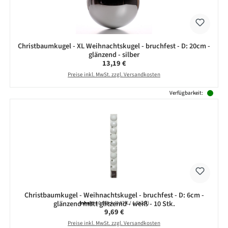
Christbaumkugel - XL Weihnachtskugel - bruchfest - D: 20cm -
glänzend - silber
Regulärer Preis:
13,19 €
Preise inkl. MwSt. zzgl. Versandkosten
Verfügbarkeit:
Christbaumkugel - Weihnachtskugel - bruchfest - D: 6cm -
glänzend matt glitzernd - weiß - 10 Stk.
Inhalt:
10 Stück
(0,97 € / 1 Stück)
Regulärer Preis:
9,69 €
Preise inkl. MwSt. zzgl. Versandkosten