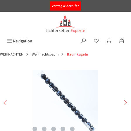
alt springen
Vertrag widerrufen
Navigation
WEIHNACHTEN
Weihnachtsbaum
Baumkugeln
Bildergalerie überspringen