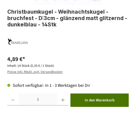
Christbaumkugel - Weihnachtskugel -
bruchfest - D:3cm - glänzend matt glitzernd -
dunkelblau - 14Stk
4,89 €*
Inhalt:
14 Stück
(0,35 € / 1 Stück)
Preise inkl. MwSt. zzgl. Versandkosten
Sofort verfügbar: In 1 - 3 Werktagen bei Dir
Produkt Anzahl: Gib den gewünschten Wert ein oder benutze die Schaltflächen um die Anzahl zu erhöhen ode
In den Warenkorb