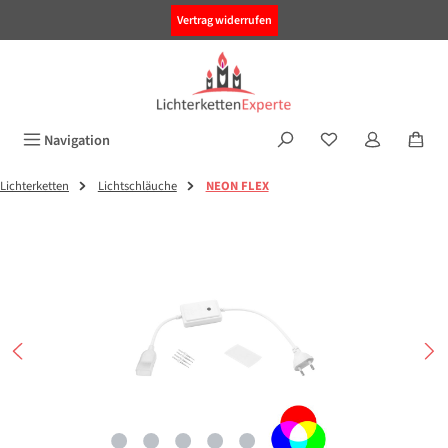
alt springen
Vertrag widerrufen
Navigation
Lichterketten
Lichtschläuche
NEON FLEX
Bildergalerie überspringen