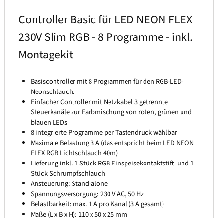
Controller Basic für LED NEON FLEX
230V Slim RGB - 8 Programme - inkl.
Montagekit
Basiscontroller mit 8 Programmen für den RGB-LED-
Neonschlauch.
Einfacher Controller mit Netzkabel 3 getrennte
Steuerkanäle zur Farbmischung von roten, grünen und
blauen LEDs
8 integrierte Programme per Tastendruck wählbar
Maximale Belastung 3 A (das entspricht beim LED NEON
FLEX RGB Lichtschlauch 40m)
Lieferung inkl. 1 Stück RGB Einspeisekontaktstift und 1
Stück Schrumpfschlauch
Ansteuerung: Stand-alone
Spannungsversorgung: 230 V AC, 50 Hz
Belastbarkeit: max. 1 A pro Kanal (3 A gesamt)
Maße (L x B x H): 110 x 50 x 25 mm