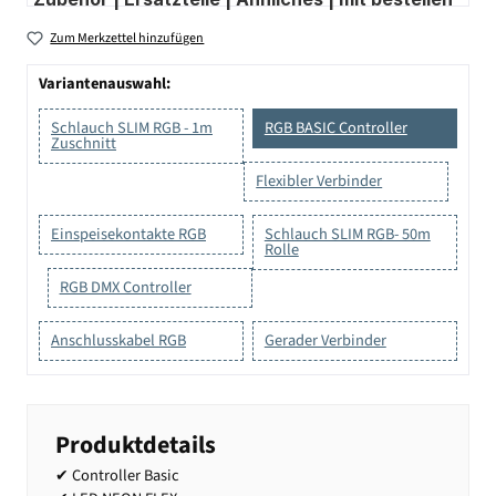
Zum Merkzettel hinzufügen
Variantenauswahl:
Schlauch SLIM RGB - 1m
RGB BASIC Controller
Zuschnitt
Flexibler Verbinder
Einspeisekontakte RGB
Schlauch SLIM RGB- 50m
Rolle
RGB DMX Controller
Anschlusskabel RGB
Gerader Verbinder
Produktdetails
✔ Controller Basic