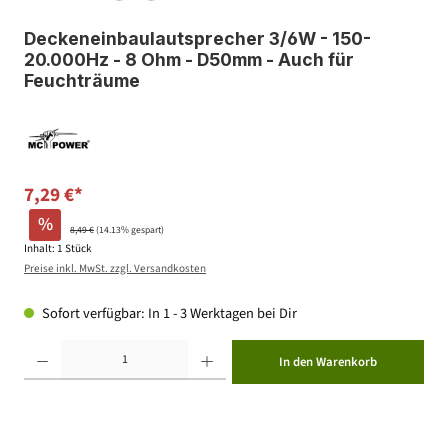
Deckeneinbaulautsprecher 3/6W - 150-
20.000Hz - 8 Ohm - D50mm - Auch für
Feuchträume
7,29 €*
%
8,49 €
(14.13% gespart)
Inhalt:
1 Stück
Preise inkl. MwSt. zzgl. Versandkosten
Sofort verfügbar: In 1 - 3 Werktagen bei Dir
Produkt Anzahl: Gib den gewünschten Wert ein oder benutze die Schaltflächen um die Anzahl zu erhöhen ode
In den Warenkorb