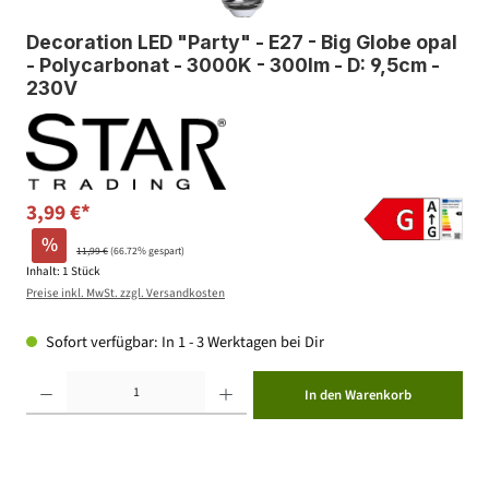
Decoration LED "Party" - E27 - Big Globe opal
- Polycarbonat - 3000K - 300lm - D: 9,5cm -
230V
3,99 €*
%
11,99 €
(66.72% gespart)
Inhalt:
1 Stück
Preise inkl. MwSt. zzgl. Versandkosten
Sofort verfügbar: In 1 - 3 Werktagen bei Dir
Produkt Anzahl: Gib den gewünschten Wert ein oder benutze die Schaltflächen um die Anzahl zu erhöhen ode
In den Warenkorb