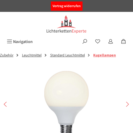
alt springen
Vertrag widerrufen
Navigation
Zubehör
Leuchtmittel
Standard Leuchtmittel
Kugellampen
Bildergalerie überspringen