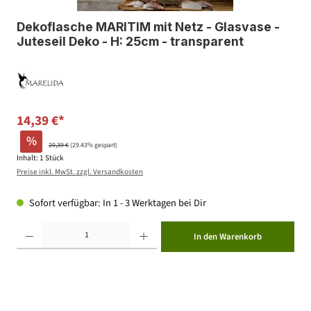
Dekoflasche MARITIM mit Netz - Glasvase -
Juteseil Deko - H: 25cm - transparent
14,39 €*
%
20,39 €
(29.43% gespart)
Inhalt:
1 Stück
Preise inkl. MwSt. zzgl. Versandkosten
Sofort verfügbar: In 1 - 3 Werktagen bei Dir
Produkt Anzahl: Gib den gewünschten Wert ein oder benutze die Schaltflächen um die Anzahl zu erhöhen ode
In den Warenkorb