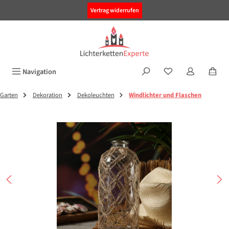
alt springen
Vertrag widerrufen
Navigation
Garten
Dekoration
Dekoleuchten
Windlichter und Flaschen
Bildergalerie überspringen