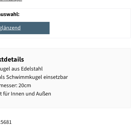
auswahl:
 glänzend
tdetails
gel aus Edelstahl
als Schwimmkugel einsetzbar
messer: 20cm
t für Innen und Außen
25681