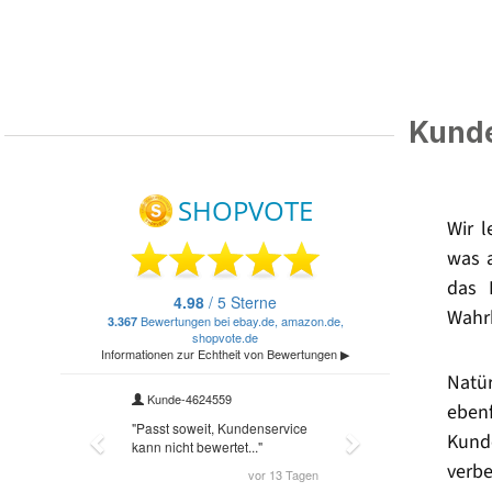
Kunde
Wir 
was 
das 
Wahrh
Natü
eben
Kund
verbe