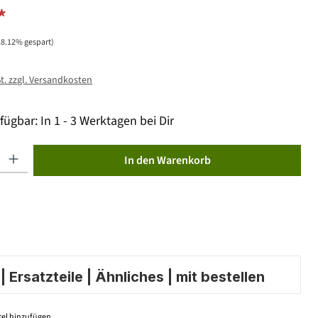
*
28.12% gespart)
St. zzgl. Versandkosten
fügbar: In 1 - 3 Werktagen bei Dir
ib den gewünschten Wert ein oder benutze die Schaltflächen um die Anzahl zu erhöhen od
In den Warenkorb
 Ersatzteile | Ähnliches | mit bestellen
el hinzufügen