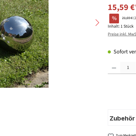
15,59 €
%
21,69 €
(
Inhalt:
1 Stück
Preise inkl. Mw
Sofort ver
Produkt Anzahl: G
Zubehör |
Zum Merkzett