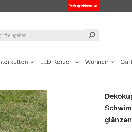
Vertrag widerrufen
chterketten
LED Kerzen
Wohnen
Gar
Dekokug
Schwimm
glänze