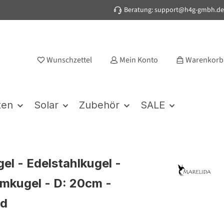
Beratung: support@h4g-gmbh.de
Wunschzettel
Mein Konto
Warenkorb
ten
Solar
Zubehör
SALE
el - Edelstahlkugel -
kugel - D: 20cm -
nd