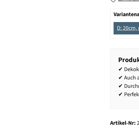
Varianten
D: 20cm,
Produk
✔ Dekoku
✔ Auch 
✔ Durch
✔ Perfek
Artikel-Nr: