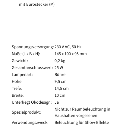
mit Eurostecker (M)
Spannungsversorgung:
230 V AC, 50 Hz
Maße (L x B x H):
145 x 100 x 95 mm
Gewicht:
0,2 kg
Gesamtanschlusswert:
25 W
Lampenart:
Röhre
Höhe:
9,5 cm
Tiefe:
14,5 cm
Breite:
10 cm
Unterliegt Ökodesign:
Ja
Nicht zur Raumbeleuchtung in
Spezialprodukt:
Haushalten vorgesehen
Verwendungszweck:
Beleuchtung für Show-Effekte