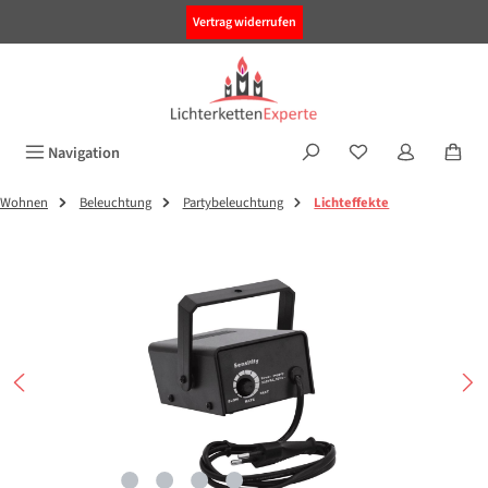
alt springen
Vertrag widerrufen
Navigation
Wohnen
Beleuchtung
Partybeleuchtung
Lichteffekte
Bildergalerie überspringen