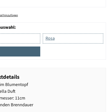
el hinzufügen
auswahl:
Rosa
tdetails
 im Blumentopf
ella Duft
messer: 11cm
unden Brenndauer