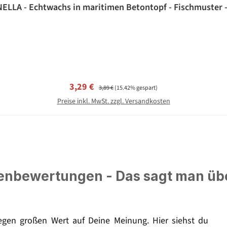
ELLA - Echtwachs in maritimen Betontopf - Fischmuster - 
Verkaufspreis:
Regulärer Preis:
3,29 €
3,89 €
(15.42% gespart)
Preise inkl. MwSt. zzgl. Versandkosten
nbewertungen - Das sagt man üb
legen großen Wert auf Deine Meinung. Hier siehst du