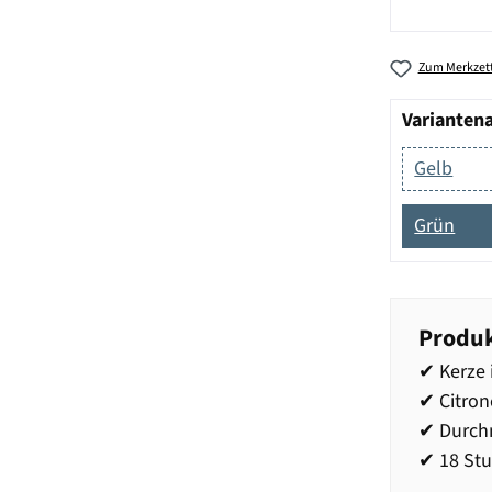
Zum Merkzett
Varianten
Gelb
Grün
Produk
✔ Kerze
✔ Citron
✔ Durch
✔ 18 St