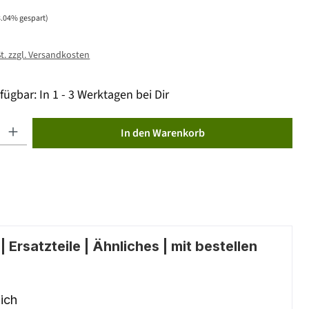
8.04% gespart)
St. zzgl. Versandkosten
fügbar: In 1 - 3 Werktagen bei Dir
ib den gewünschten Wert ein oder benutze die Schaltflächen um die Anzahl zu erhöhen od
In den Warenkorb
 Ersatzteile | Ähnliches | mit bestellen
ich