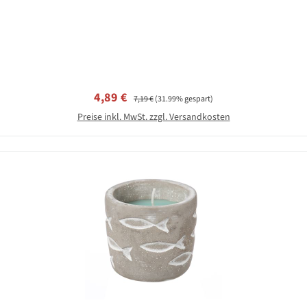
Verkaufspreis:
Regulärer Preis:
4,89 €
7,19 €
(31.99% gespart)
Preise inkl. MwSt. zzgl. Versandkosten