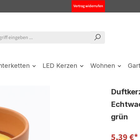
Vertrag widerrufen
chterketten
LED Kerzen
Wohnen
Gar
Duftke
Echtwac
grün
5,39 €*