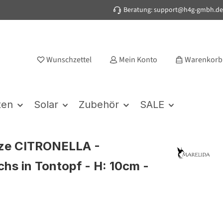
Beratung: support@h4g-gmbh.de
Wunschzettel
Mein Konto
Warenkorb
ten
Solar
Zubehör
SALE
rze CITRONELLA -
hs in Tontopf - H: 10cm -