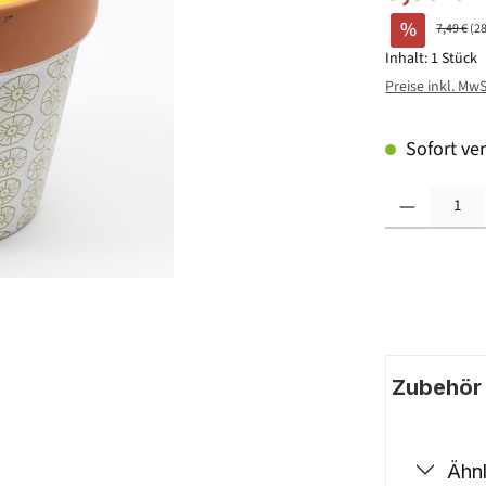
%
7,49 €
(2
Inhalt:
1 Stück
Preise inkl. Mw
Sofort ver
Produkt Anzahl: G
Zubehör |
Ähnl