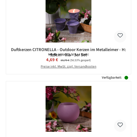
Duftkerzen CITRONELLA - Outdoor Kerzen im Metalleimer - H:
5,5cm - lila - 3er Set
Inhalt:
3 Stück
(1,56 € / 1 Stück)
Verkaufspreis:
4,69 €
Regulärer Preis:
10,79 €
(56.53% gespart)
Preise inkl. MwSt. zzgl. Versandkosten
Verfügbarkeit: