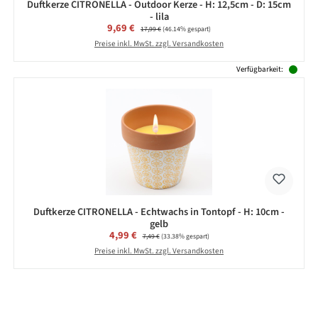
Duftkerze CITRONELLA - Outdoor Kerze - H: 12,5cm - D: 15cm
- lila
Verkaufspreis:
9,69 €
Regulärer Preis:
17,99 €
(46.14% gespart)
Preise inkl. MwSt. zzgl. Versandkosten
Verfügbarkeit:
Duftkerze CITRONELLA - Echtwachs in Tontopf - H: 10cm -
gelb
Verkaufspreis:
4,99 €
Regulärer Preis:
7,49 €
(33.38% gespart)
Preise inkl. MwSt. zzgl. Versandkosten