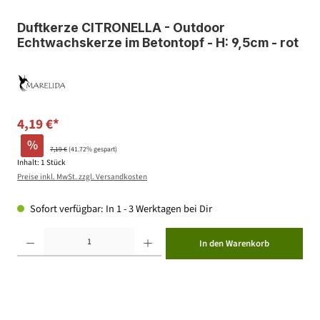
Duftkerze CITRONELLA - Outdoor
Echtwachskerze im Betontopf - H: 9,5cm - rot
4,19 €*
%
7,19 €
(41.72% gespart)
Inhalt:
1 Stück
Preise inkl. MwSt. zzgl. Versandkosten
Sofort verfügbar: In 1 - 3 Werktagen bei Dir
Produkt Anzahl: Gib den gewünschten Wert ein oder benutze die Schaltflächen um die Anzahl zu erhöhen ode
In den Warenkorb