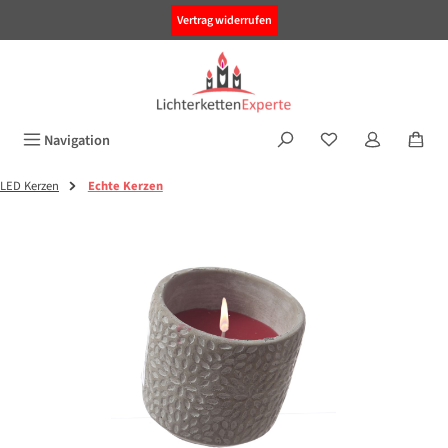
alt springen
Vertrag widerrufen
Navigation
LED Kerzen
Echte Kerzen
Bildergalerie überspringen