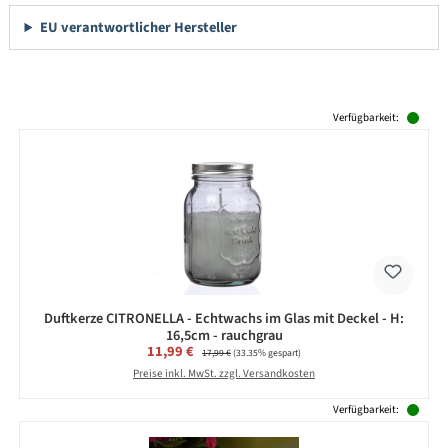
EU verantwortlicher Hersteller
Produktgalerie überspringen
Verfügbarkeit:
Duftkerze CITRONELLA - Echtwachs im Glas mit Deckel - H:
16,5cm - rauchgrau
Verkaufspreis:
11,99 €
Regulärer Preis:
17,99 €
(33.35% gespart)
Preise inkl. MwSt. zzgl. Versandkosten
Verfügbarkeit: