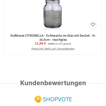
Duftkerze CITRONELLA - Echtwachs im Glas mit Deckel - H:
16,5cm - rauchgrau
Verkaufspreis:
11,99 €
Regulärer Preis:
17,99 €
(33.35% gespart)
Preise inkl. MwSt. zzgl. Versandkosten
Kundenbewertungen