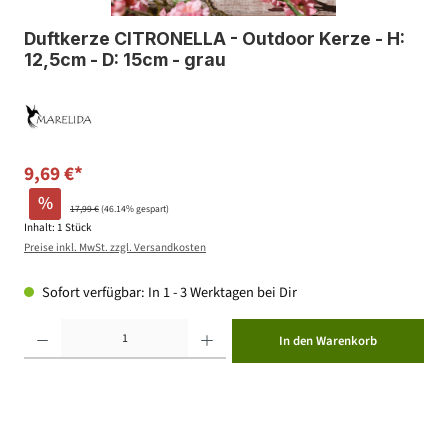
Duftkerze CITRONELLA - Outdoor Kerze - H:
12,5cm - D: 15cm - grau
9,69 €*
%
17,99 €
(46.14% gespart)
Inhalt:
1 Stück
Preise inkl. MwSt. zzgl. Versandkosten
Sofort verfügbar: In 1 - 3 Werktagen bei Dir
Produkt Anzahl: Gib den gewünschten Wert ein oder benutze die Schaltflächen um die Anzahl zu erhöhen ode
In den Warenkorb