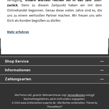
Verfügung.
Unsere Wurzeln reichen bis in das Jahr 2007
zurück
. Denn zu diesem Zeitpunkt haben wir mit dem
Onlinehandel begonnen. Genau diese vielen Jahre sind es, die
uns zu einem wertvollen Partner machen. Wir freuen uns sehr
Dich als Kunden begrüßen zu dürfen.
Mehr erfahren
Vertrag widerrufen
Service-Hotline
Shop Service
Informationen
Zahlungsarten
Alle Preise inkl. gesetzl. Mehrwertsteuer zzgl.
Versandkosten
und ggf.
Nachnahmegebühren, wenn nicht anders angegeben.
© 2026 www.lichterketten-experte.de - Alle Rechte vorbehalten. Theme by
ThemeWare®