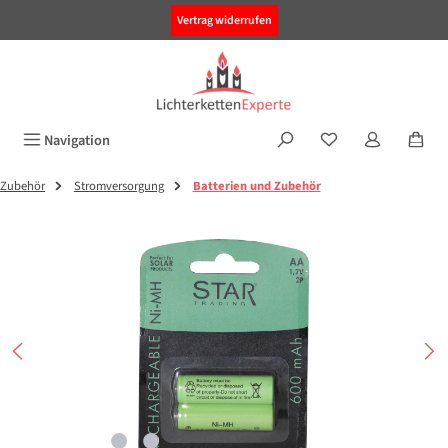
alt springen
Vertrag widerrufen
Navigation
Zubehör
Stromversorgung
Batterien und Zubehör
Bildergalerie überspringen