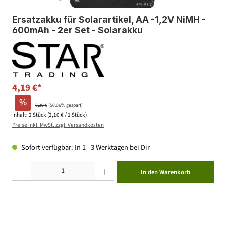
Ersatzakku für Solarartikel, AA -1,2V NiMH -
600mAh - 2er Set - Solarakku
4,19 €*
%
8,39 €
(50.06% gespart)
Inhalt:
2 Stück
(2,10 € / 1 Stück)
Preise inkl. MwSt. zzgl. Versandkosten
Sofort verfügbar: In 1 - 3 Werktagen bei Dir
Produkt Anzahl: Gib den gewünschten Wert ein oder benutze die Schaltflächen um die Anzahl zu erhöhen ode
In den Warenkorb