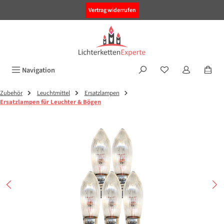
alt springen
Vertrag widerrufen
Navigation
Zubehör
Leuchtmittel
Ersatzlampen
Ersatzlampen für Leuchter & Bögen
Bildergalerie überspringen