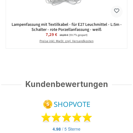
Lampenfassung mit Textilkabel - für E27 Leuchmittel - L:5m -
Schalter - rote Porzellanfassung - weiß
Verkaufspreis:
7,29 €
Regulärer Preis:
18,09 €
(59.7% gespart)
Preise inkl. MwSt. zzgl. Versandkosten
Kundenbewertungen