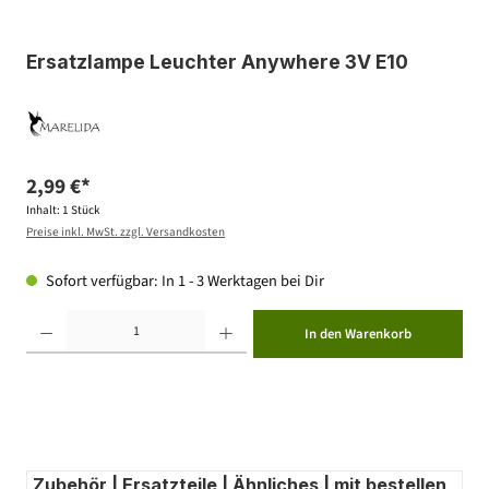
Ersatzlampe Leuchter Anywhere 3V E10
2,99 €*
Inhalt:
1 Stück
Preise inkl. MwSt. zzgl. Versandkosten
Sofort verfügbar: In 1 - 3 Werktagen bei Dir
Produkt Anzahl: Gib den gewünschten Wert ein oder benutze die Schaltflächen um die Anzahl zu erhöhen ode
In den Warenkorb
Zubehör | Ersatzteile | Ähnliches | mit bestellen