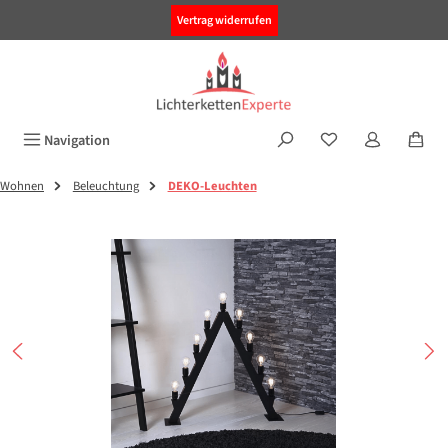
alt springen
Vertrag widerrufen
Navigation
Wohnen
Beleuchtung
DEKO-Leuchten
Bildergalerie überspringen