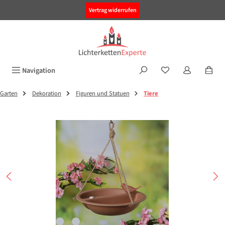
alt springen
Vertrag widerrufen
Navigation
Garten
Dekoration
Figuren und Statuen
Tiere
Bildergalerie überspringen