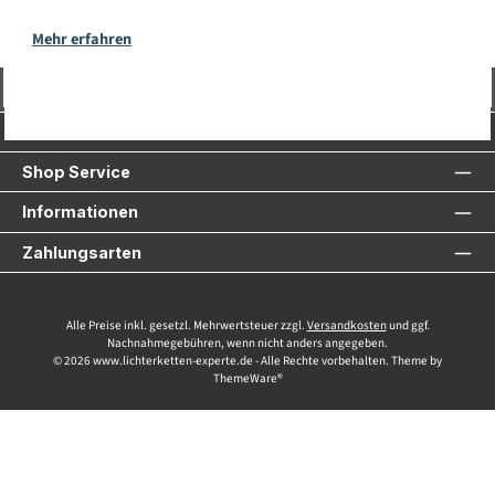
Mehr erfahren
Vertrag widerrufen
Service-Hotline
Shop Service
Informationen
Zahlungsarten
Alle Preise inkl. gesetzl. Mehrwertsteuer zzgl.
Versandkosten
und ggf.
Nachnahmegebühren, wenn nicht anders angegeben.
© 2026 www.lichterketten-experte.de - Alle Rechte vorbehalten. Theme by
ThemeWare®