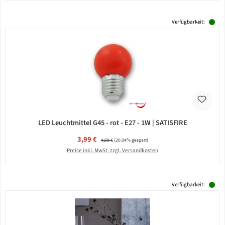
Verfügbarkeit:
LED Leuchtmittel G45 - rot - E27 - 1W | SATISFIRE
Verkaufspreis:
3,99 €
Regulärer Preis:
4,99 €
(20.04% gespart)
Preise inkl. MwSt. zzgl. Versandkosten
Verfügbarkeit: