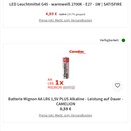
LED Leuchtmittel G45 - warmweiß 2700K - E27 - 1W | SATISFIRE
Verkaufspreis:
4,89 €
Regulärer Preis:
6,09 €
(19.7% gespart)
Preise inkl. MwSt. zzgl. Versandkosten
Verfügbarkeit:
Batterie Mignon AA LR6 1,5V PLUS Alkaline - Leistung auf Dauer -
CAMELION
Regulärer Preis:
0,59 €
Preise inkl. MwSt. zzgl. Versandkosten