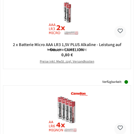
2 x Batterie Micro AAA LR3 1,5V PLUS Alkaline - Leistung auf
Dauer - CAMELION
Inhalt:
2 Stück
(0,40 € / 1 Stück)
Regulärer Preis:
0,80 €
Preise inkl. MwSt. zzgl. Versandkosten
Verfügbarkeit: