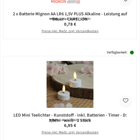
2 x Batterie Mignon AA LR6 1,5V PLUS Alkaline - Leistung auf
Dauer - CAMELION
Inhalt:
2 Stück
(0,39 € / 1 Stück)
Regulärer Preis:
0,78 €
Preise inkl. MwSt. zzgl. Versandkosten
Verfügbarkeit:
LED Mini Teelichter - Kunststoff - inkl. Batterien - Timer - D:
3,8cm - weiß - 2 Stück
Inhalt:
2 Stück
(3,48 € / 1 Stück)
Regulärer Preis:
6,95 €
Preise inkl. MwSt. zzgl. Versandkosten