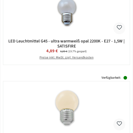
LED Leuchtmittel G45 - ultra warmweiß opal 2200K - E27 - 1,5W |
SATISFIRE
Verkaufspreis:
4,89 €
Regulärer Preis:
6,09 €
(19.7% gespart)
Preise inkl. MwSt. zzgl. Versandkosten
Verfügbarkeit: