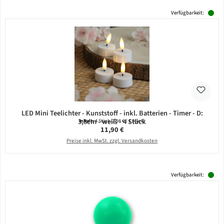
Verfügbarkeit:
LED Mini Teelichter - Kunststoff - inkl. Batterien - Timer - D:
3,8cm - weiß - 4 Stück
Inhalt:
4 Stück
(2,98 € / 1 Stück)
Regulärer Preis:
11,90 €
Preise inkl. MwSt. zzgl. Versandkosten
Verfügbarkeit: