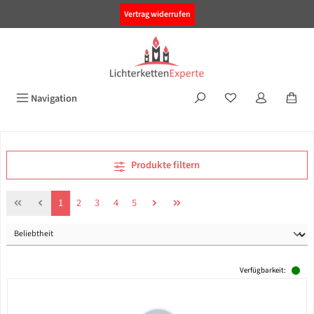
alt springen
Vertrag widerrufen
Navigation
Produkte filtern
Seite
Seite
Seite
Seite
Seite
1
2
3
4
5
Verfügbarkeit: