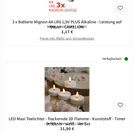
3 x Batterie Mignon AA LR6 1,5V PLUS Alkaline - Leistung auf
Dauer - CAMELION
Inhalt:
3 Stück
(0,39 € / 1 Stück)
Regulärer Preis:
1,17 €
Preise inkl. MwSt. zzgl. Versandkosten
Verfügbarkeit:
LED Maxi Teelichter - flackernde 3D Flamme - Kunststoff - Timer
- D: 5,8cm - weiß - 4er Set
Inhalt:
4 Stück
(2,98 € / 1 Stück)
Regulärer Preis:
11,90 €