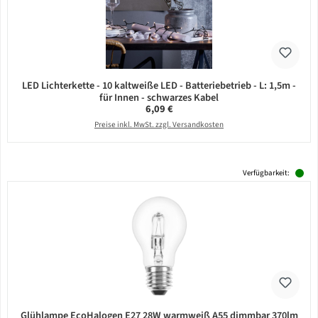
LED Lichterkette - 10 kaltweiße LED - Batteriebetrieb - L: 1,5m -
für Innen - schwarzes Kabel
Regulärer Preis:
6,09 €
Preise inkl. MwSt. zzgl. Versandkosten
Verfügbarkeit:
Glühlampe EcoHalogen E27 28W warmweiß A55 dimmbar 370lm