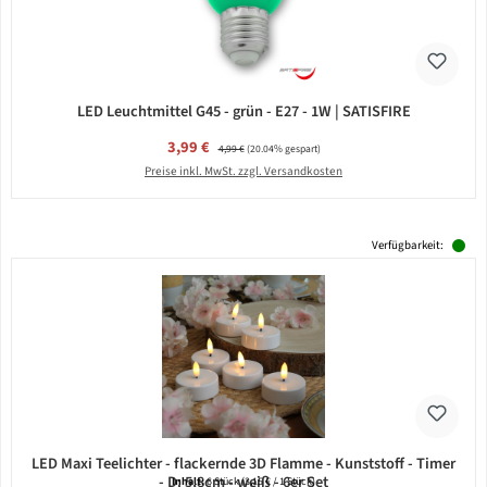
LED Leuchtmittel G45 - grün - E27 - 1W | SATISFIRE
Verkaufspreis:
3,99 €
Regulärer Preis:
4,99 €
(20.04% gespart)
Preise inkl. MwSt. zzgl. Versandkosten
Verfügbarkeit:
LED Maxi Teelichter - flackernde 3D Flamme - Kunststoff - Timer
- D: 5,8cm - weiß - 6er Set
Inhalt:
6 Stück
(3,15 € / 1 Stück)