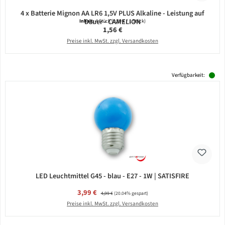
4 x Batterie Mignon AA LR6 1,5V PLUS Alkaline - Leistung auf
Dauer - CAMELION
Inhalt:
4 Stück
(0,39 € / 1 Stück)
Regulärer Preis:
1,56 €
Preise inkl. MwSt. zzgl. Versandkosten
Verfügbarkeit:
LED Leuchtmittel G45 - blau - E27 - 1W | SATISFIRE
Verkaufspreis:
3,99 €
Regulärer Preis:
4,99 €
(20.04% gespart)
Preise inkl. MwSt. zzgl. Versandkosten