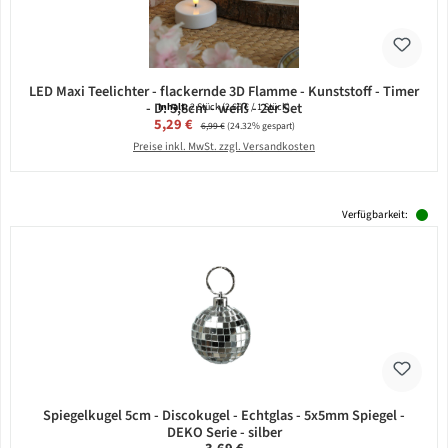
LED Maxi Teelichter - flackernde 3D Flamme - Kunststoff - Timer
- D: 5,8cm - weiß - 2er Set
Inhalt:
2 Stück
(2,65 € / 1 Stück)
Verkaufspreis:
5,29 €
Regulärer Preis:
6,99 €
(24.32% gespart)
Preise inkl. MwSt. zzgl. Versandkosten
Verfügbarkeit:
Spiegelkugel 5cm - Discokugel - Echtglas - 5x5mm Spiegel -
DEKO Serie - silber
Regulärer Preis: