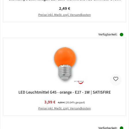
Regulärer Preis:
2,49 €
Preise inkl. MwSt. zzgl. Versandkosten
Verfügbarkeit:
LED Leuchtmittel G45 - orange - E27 - 1W | SATISFIRE
Verkaufspreis:
3,99 €
Regulärer Preis:
4,99 €
(20.04% gespart)
Preise inkl. MwSt. zzgl. Versandkosten
Verfügbarkeit: