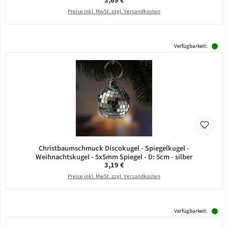
3,69 €
Preise inkl. MwSt. zzgl. Versandkosten
Verfügbarkeit:
Christbaumschmuck Discokugel - Spiegelkugel -
Weihnachtskugel - 5x5mm Spiegel - D: 5cm - silber
Regulärer Preis:
3,19 €
Preise inkl. MwSt. zzgl. Versandkosten
Verfügbarkeit: