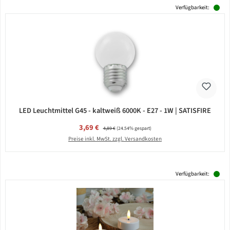
Verfügbarkeit:
LED Leuchtmittel G45 - kaltweiß 6000K - E27 - 1W | SATISFIRE
Verkaufspreis:
3,69 €
Regulärer Preis:
4,89 €
(24.54% gespart)
Preise inkl. MwSt. zzgl. Versandkosten
Verfügbarkeit: