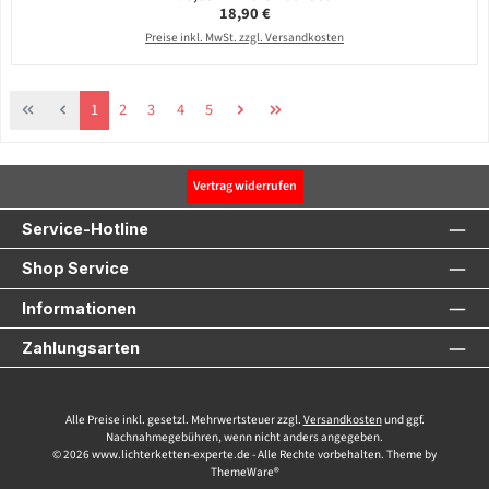
Regulärer Preis:
18,90 €
Preise inkl. MwSt. zzgl. Versandkosten
Seite
Seite
Seite
Seite
Seite
1
2
3
4
5
Vertrag widerrufen
Service-Hotline
Shop Service
Informationen
Zahlungsarten
Alle Preise inkl. gesetzl. Mehrwertsteuer zzgl.
Versandkosten
und ggf.
Nachnahmegebühren, wenn nicht anders angegeben.
© 2026 www.lichterketten-experte.de - Alle Rechte vorbehalten. Theme by
ThemeWare®