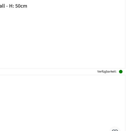
Gartenfigur Lili - Mädchen mit Schmetterlingsfänger - Dekofigur - Metall - H: 50cm
Verfügbarkeit: