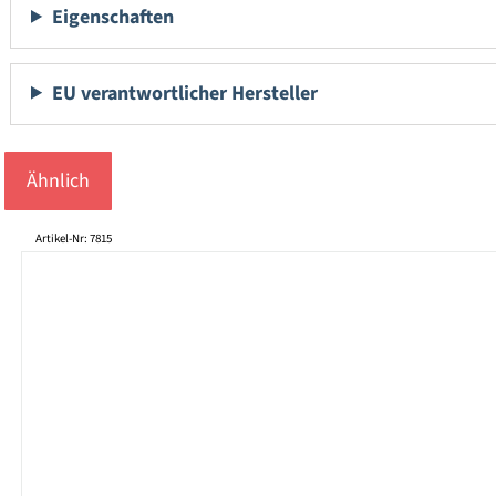
Eigenschaften
EU verantwortlicher Hersteller
Ähnlich
Produktgalerie überspringen
Artikel-Nr: 7815