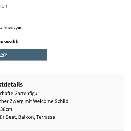
ich
el hinzufügen
auswahl:
erg
tdetails
hafte Gartenfigur
cher Zwerg mit Welcome Schild
 38cm
für Beet, Balkon, Terrasse