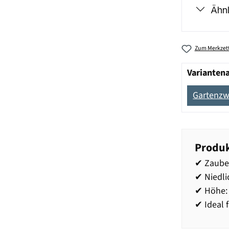
Ähnl
Zum Merkzett
Varianten
Gartenzw
Produk
✔ Zauber
✔ Niedli
✔ Höhe:
✔ Ideal 