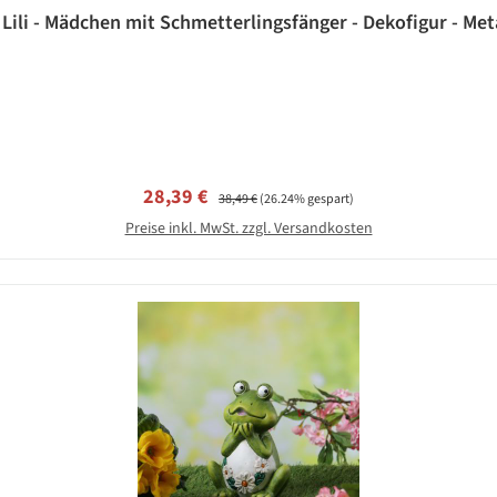
Verkaufspreis:
Regulärer Preis:
28,39 €
38,49 €
(26.24% gespart)
Preise inkl. MwSt. zzgl. Versandkosten