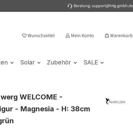
Beratung: support@h4g-gmbh.de
Wunschzettel
Mein Konto
Warenkorb
ten
Solar
Zubehör
SALE
zwerg WELCOME -
igur - Magnesia - H: 38cm
 grün