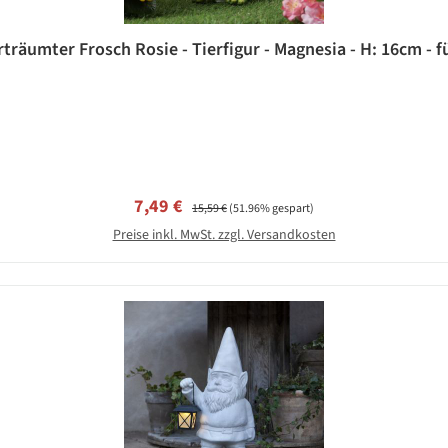
rträumter Frosch Rosie - Tierfigur - Magnesia - H: 16cm - f
Verkaufspreis:
Regulärer Preis:
7,49 €
15,59 €
(51.96% gespart)
Preise inkl. MwSt. zzgl. Versandkosten